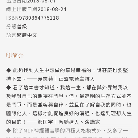
出版日期
2018-08-07
線上出版日期
2018-08-24
ISBN
9789864775118
分級
普級
語言
繁體中文
簡介
◆ 能夠找到人生中想做的事是幸福的，說甚麼也要堅
持下去。──宛志蘋│正聲電台主持人
◆ 看了這本書才知道，我這一生，都在與外界對我以
及我對自己的期待在鬥爭。但，最高明的生存方式並不
是鬥爭，而是兼容與自律，並且在了解自我的同時，也
體諒他人，這樣才能促進良好的溝通，也達到理想人生
的目的！──鄭匡宇│激勵達人、演講家
◆ 除了NLP神經語言學的四種人格模式外，又多了一