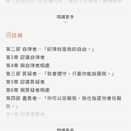
種「認識自己｣的有趣方式，讀來不忍釋卷，推薦給對
自己有興趣的你。──駱亭伶│專欄作家
閱讀更多
「為什麼我總是改不了壞習慣？」
目錄
「為什麼他總是叫不動？」
第二部 自律者—「紀律就是我的自由。」
第3章 認識自律者
只要了解自我與他人的人格傾向，就能找到改變自我與
第4章 與自律者相處
他人的方法，
第三部 質疑者—「我會遵守，只要你能說服我。」
讓生活更輕鬆！
第5章 認識質疑者
第6章 與質疑者相處
葛瑞琴．魯賓在《過得還不錯的一年：我的快樂生活提
第四部 盡責者—「你可以信賴我，我也指望你會信賴
案》、《待在家裡也不錯：過得還不錯的一年2》、
我。」
《烏托邦的日常：習慣改變了，生活就輕鬆了》中，透
第7章 認識盡責者
過親身實踐與分享，告訴大家「快樂」與「習慣」之間
第8章 與盡責者相處
的關聯。
第五部 叛逆者—「你不能逼我，我也無法強迫自
閱讀更多