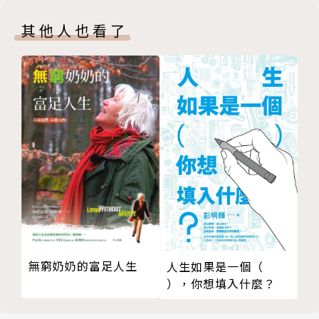
‧ 盡責者Obliger：先達成外部期待，在考慮自我期
待
其他人也看了
‧ 叛逆者Rebel：排拒接受外部期待，對自我也沒有
特定期待
面對任務時，這些人內心的OS通常是……
「人就是要有紀律，做好自己該做的事是自然的，沒什
麼好討價還價的。」→自律者
「我會願意做，但你得先給我一個合理的說法。」→質
疑者
「我的看法不重要，你要我做什麼我都會做。」→盡責
者
「規矩就是要來被打破的，你又不是我媽，我想幹嘛就
幹嘛！」→叛逆者
無窮奶奶的富足人生
人生如果是一個（
），你想填入什麼？
只要搞懂自己與他人屬於何種傾向，在此架構下，