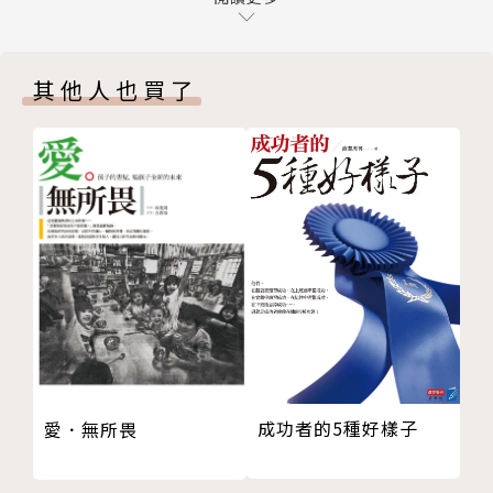
己。」
然而，隨著許多讀者回饋「我沒辦法養成習慣怎麼
第9章 認識叛逆者
辦？」、「就算我改變自己的習慣，但別人的行為不改
其他人也買了
第10章 與叛逆者相處
變有什麼用？這樣生活根本無從改善。」，於是她逐漸
第六部 四種傾向的應用
發現，其實每個人與生俱來的特質，似乎是決定一切行
第11章 四種傾向的組合
為的關鍵。而就在某一天，她突然想通了這個核心分類
第12章 與各種傾向有效溝通
法是什麼──那就是我們如何面對「期待（Expectati
後記 無論個人傾向為何，都要懂得善用長處
on）」。
經由將「期待」分為外部期待（例如老闆交辦的事項）
和自我內部期待（你自己想做的事）兩種。葛瑞琴得出
了四種人格傾向：
‧ 自律者Upholder：對外部期待和自我期待同樣看
重
成功者的5種好樣子
愛．無所畏
‧ 質疑者Questioner：不理會外部期待，只在意自
我期待