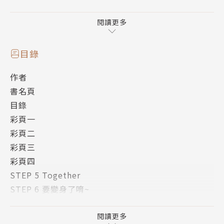
★人氣女角持續增加中
閱讀更多
鳩屋多惠 HATOYA TAE
南高校二年級，隸屬於料理社。性格怯懦，只有珍妮佛
目錄
這一個朋友。
作者
書名頁
珍妮佛 伊達美紀子 DATE MIKIKO
目錄
南高校二年級。從啦啦隊發源地美國來到日本留學。
彩頁一
彩頁二
高梨綺羅羅 TAKANASHI KIRARA
彩頁三
南高校二年級。愛出鋒頭的麻煩製造者。
彩頁四
STEP 5 Together
作者簡介
STEP 6 要變身了唷~
STEP 7 綺羅羅的面具
赤松中學
STEP 8 支撐升降姿
閱讀更多