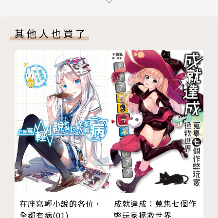
後記
出生年月日、年齡、出身地、住所一切不明的蒙面作
版權頁
家。
其他人也買了
以SF冒險小說《宙士羅德！》一書，獲得第3屆MF文
庫J輕小說新人獎優秀獎。《緋彈的亞莉亞》是該作家
的第二部系列作品。
成就達成：蒐集七個作
在座寫輕小說的各位，
弊玩家拯救世界
全都有病(01)