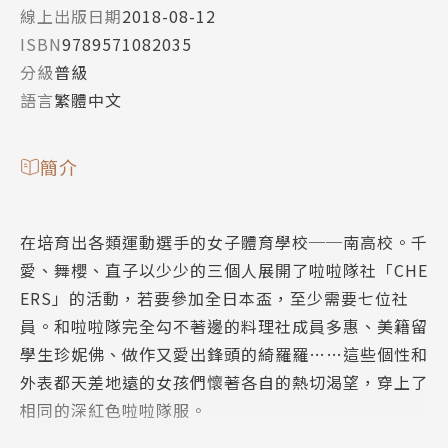
線上出版日期
2018-08-12
ISBN
9789571082035
分級
普級
語言
繁體中文
簡介
在培育出各類運動選手的女子體育學校──南高校。千
愛、舞櫻、直子以少少的三個人展開了啦啦隊社「CHE
ERS」的活動，若要參加全日本盃，至少需要七位社
員。和啦啦隊完全勾不著邊的料理社成員多惠、美籍留
學生珍妮佛、做作又愛出鋒頭的綺羅羅……這些個性和
外表都天差地遠的女孩們懷著各自的熱切渴望，穿上了
相同的深紅色啦啦隊服。