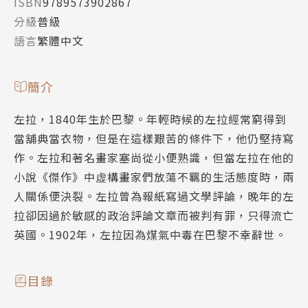
ISBN
9789573902867
分級
普級
語言
繁體中文
簡介
左拉，1840年生於巴黎。年輕時候的左拉經常窮得到
當舖典當衣物，但是在這樣艱苦的條件下，他仍堅持寫
作。左拉和著名畫家塞尚從小便熟識，但當左拉在他的
小說《傑作》中虚構畫家們放蕩不羈的生活態度時，兩
人關係便決裂。左拉曾為報紙寫過文學評論，晚年的左
拉卻因過於敏感的政治評論文章而被判有罪，只得流亡
英國。1902年，左拉因為煤氣中毒在巴黎不幸辭世。
目錄