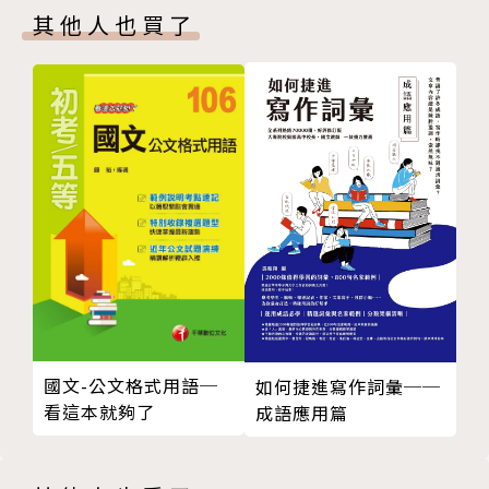
(2) 精選實用短句，讓你實際運用
其他人也買了
UNIT9 Going to a Spa 水療休閒中心
接著收錄十組該單元最常用到的實用句，並補充「類似
Section 3 購物英語
的說法」、「你可以這樣回應」、「你知道嗎」等相關
UNIT10 At a Supermarket 超市購物
內容，幫助你舉一反三。
UNIT11 At a Department Store 百貨公司
UNIT12 At a Home SuppliesStore 居家用品店
(3) 收錄好用對話，助你溝通無礙
UNIT13 At a Car Dealership 汽車展示中心
最後是兩段與主題相關的情境對話，加上單字、片語與
UNIT14 At a Market 逛市集
句型說明，幫助你輕鬆提升英語會話實力。
Section 4 愛情英語
UNIT15 First Meeting 第一次見面
UNIT16 Casual Dating 自由約會
UNIT17 In a Relationship 認真交往
UNIT18 Breaking Up orProposing 分手或求婚
國文-公文格式用語─
如何捷進寫作詞彙──
UNIT19 The Wedding 婚禮
看這本就夠了
成語應用篇
Section 5 人生大事
UNIT20 Birth 誕生
UNIT21 Death 死別