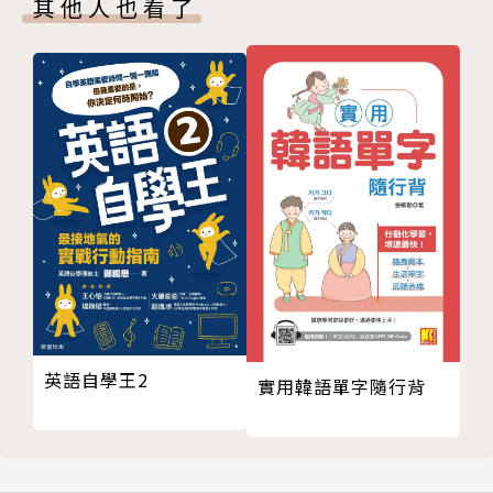
其他人也看了
UNIT22 Education 教育
UNIT23 Money Management 金錢管理
UNIT24 At a Real Estate Agency 房屋仲介
Section 6 社交英語
UNIT25 Chance Meetings 偶然相遇
UNIT26 Social Media 社群媒體
UNIT27 Going to a Party 參加派對
UNIT28 Social Techniques 社交技巧
Section 7 節慶活動
UNIT29 Indoor RecreationalActivities 室內娛樂活
動
UNIT30 Outdoor RecreationalActivities 戶外娛樂
英語自學王2
實用韓語單字隨行背
活動
UNIT31 Eastern Festivals 東方節慶
UNIT32 Western Festivals 西洋節慶
如何下載MP3音檔及點讀筆音檔