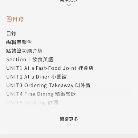
《圖解聯想 生活英語小百科》收錄生活中的各種場
景，包括飲食英語、健康英語、購物英語、愛情英語、
人生大事、社交英語及節慶活動等七大主題，再依主題
目錄
細分成三十二個單元，包括叫外賣、預約門診、上健身
目錄
房、購物退稅、逛市集、第一次見面、迎接新生命、參
編輯室報告
加派對及娛樂活動等豐富多元的內容，要讓你學到最實
點讀筆功能介紹
用、最日常的英語用語。
Section 1 飲食英語
UNIT1 At a Fast-Food Joint 速食店
場景單字＋實用句＋會話，圖解生活場景
UNIT2 At a Diner 小餐館
讓你輕鬆開口說英語，一次搞定沒問題！
UNIT3 Ordering Takeaway 叫外賣
UNIT4 Fine Dining 精緻餐飲
(1) 圖解情境單字，幫你快速記憶
UNIT5 Drinking 飲酒
每個單元前兩頁為與主題相關的字彙，以圖解或聯想方
Section 2 健康英語
式來呈現，透過圖片或聯想方式來學習，有助於加深印
UNIT6 Going to aHospital/Clinic 就醫
閱讀更多
象，讓記憶字彙變得更有效率。
UNIT7 Going to a Gym 上健身房
UNIT8 Going to a BeautySalon 上美容院