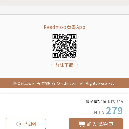
設計提案550
★君品酒店「頤宮中餐廳」榮獲米其林三星的最高肯
定，光環十足也倍受矚目，烹調的風格是將老菜色的風
味，以西式擺盤呈現華美的現代風格，美味兼具美感。
Readmoo看書App
★「真的好海鮮餐廳」延續了台灣本地美食精神，台式
料理特別重視口味，忠實反應出海鮮真實的品質，其在
地特有的「醍醐味」，多年來把台灣海鮮料理的美味傳
承下去，又具國際水準，備受許多外國人士的肯定。
★「銀翼」餐廳保持到位的川揚料理精髓，每道菜都有
前往下載
歷史性的典故，60年來一甲子，品質維持一定水準，
在台灣的中式料理中得到前人高手主廚的真傳，給人思
聯合線上公司 著作權所有 © udn.com. All Rights Reserved.
古品食的場所，美味是極上的。
電子書定價
NT$ 399
◎以日本壽司為例──鮨隆、允星、都鮨蘭奢待
279
NT$
★「都鮨蘭奢待」，對食材特別挑剔，不僅從日本進
口，貨色更是非最上等不用，被視作台灣之光的壽司聖
試閱
加入購物車
地，可謂台灣之光。