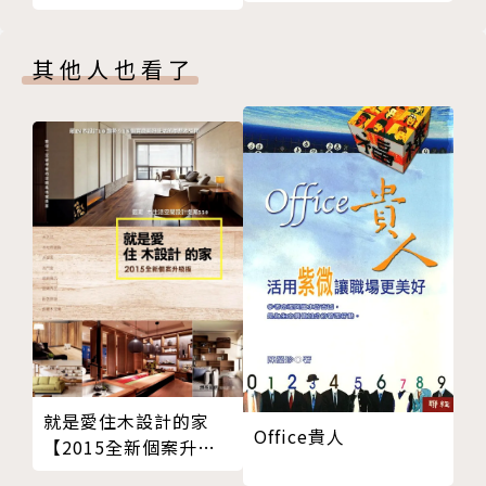
桌
海味都在這！
Tei餐廳是由史以來第一家獲得米其林肯定的星級餐
Danny ＆ Company──台灣鐵板燒第一人，「牛排
廳。美國總統川普訪日時，東道主首相安倍晉三便安排
其他人也看了
教父」的鐵板燒王國
會面於Ukai Tei。高雄晶英酒店引進了Ukai Tei。UK
CH05. 日本壽司──鮮度是王道，關東重口味、關西
AI高雄是第一家海外分店，自然成了台灣鐵板燒愛好者
吃原味
朝聖之地。
鮨隆──有如置身日本銀座的米其林一星名店
★宜蘭「饗宴鐵板燒」因地利之便全數使用剛上岸的海
允星壽司──最到位的日式米其林壽司店精神
鮮。老闆兼行政主廚每天大部份閒餘時間都在漁港，嚴
都鮨蘭奢待──這家正統壽司店有著別處沒有的熱情歡
格挑選當日使用的食材，因為常有稀罕品種而話題性十
樂氛圍
足，是適合嚐鮮的餐廳。
CH06. 日本料理──本膳、懷石、會席、精進四大料
★「Danny & Company」在素有台灣牛排教父之稱的
理主導
鄧有癸主導下，以自創「熟成」的做法，使食材的味道
謙安和──力行極簡哲學的純日式無菜單料理
達到巔峰，釋放出極致美味。台北米其林一星的「Dan
澟割烹──十足掌握食材特性， 完美做你的私人廚
ny Steakhouse」，亦是鄧師傅的新店，其牛肉料理
房！
就是愛住木設計的家
的水準堪稱台灣第一。
Office貴人
【2015全新個案升級
祥雲龍吟──如一流地景建築般真心融入台灣當地的米
版】：最潮木生活空間
其林三星精神
◎以中式料理為例──頤宮、真的好、銀翼