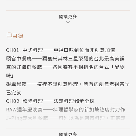
除了介紹最新摘下米其林三星的頤宮，選入二星的祥雲
龍吟；一星的MUME、Longtail、RAW、態芮、謙安
閱讀更多
和等摘星名店，餐廳的獨特性與話題性更是關鍵，像是
此次米其林未能介紹的中南部餐廳，如台中的J-Pin
目錄
g，有著最正宗的義大利家鄉菜，或是高雄UKAI亭，這
CH01. 中式料理──重視口味到位而非創意加值
家東京全球第一的鐵板燒，高雄店好評不斷，終於在引
頤宮中餐廳──獨獲米其林三星榮耀的台北最高美饌
頸期待下於台北開分店。又或者是宜蘭的饗宴鐵板燒，
真的好海鮮餐廳──各國饕客爭相指名的台式「醍醐
店裡全是台北吃不到的好食材；還有台灣壽司聖地美稱
味」
的都鮨蘭奢待……。
銀翼餐廳──這裡不談創意料理，所有的創意老祖宗早
已完就
把餐廳變成美食教室，培養你的米其林味蕾
CH02. 歐陸料理──法義料理獨步全球
RAW週年慶晚宴──料理哲學家的新加坡總店封刀作
美食作家黃宏輝除了暢談自己過往的米其林經驗，更分
J-Ping義大利餐廳──可別以為是創意料理，正宗義
享6大類料理的品食秘訣。
大利味就應該是這樣！
璞儷斐藍佰儷台北──大隱於市的東京風米其林法式私
閱讀更多
三到五千，甚至上萬一餐的頂級料理，除了奢華之外，