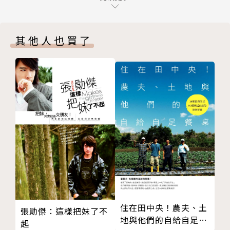
廚
若能懂得如何品味箇中滋味，就能為自己的生活美學留
樂沐法式餐廳──以精湛廚藝將台灣推上國際的道地法
下永恆的註腳，所獲得的經驗，絕非所見的金錢價值。
其他人也買了
式料理
CH03. 創意料理──創意的視覺系效果增添了感官的
◎以日本料理為例──祥雲龍吟、謙安和、澟割烹
享受
★最經典的「祥雲龍吟」懷石料理，在台北米其林評鑑
Table By Yoji Tokuyoshi──突變的義式視覺系美味
中獲得二星殊榮，連同東京三星「龍吟」和香港二星
Tairroir態芮──宛如西式料理， 實為本土味的台灣
「天空龍吟」，總共獲得了七顆星，維持一定高水準。
之光
★得到一星肯定的「謙安和」，隱身於安和路巷弄裡，
MUME──把北歐料理變成世界第一的米其林一星
追求極簡哲學，以減法料理忠於原味。不但飲食極簡，
Longtail Restaurant Bar──另類風格的米其林超新
連服務人員衣著和空間設計都是簡約帶著時尚風。
星
★「凜割烹」以生熟食各半混合輪番上菜呈現，像是壽
CH04. 鐵板燒料理──面對面欣賞師傅技藝，有如觀
司與懷石的混合風。
賞行動藝術
UKAI亭高雄──東京的全球第一鐵板燒，台灣分店更
◎以鐵板燒料理為例──UKAI亭高雄、饗宴鐵板燒、
住在田中央！農夫、土
張勛傑：這樣把妹了不
顯出色
Danny & Company
地與他們的自給自足餐
起
饗宴鐵板燒──攔截隔壁漁港海鮮，全台最青最珍貴的
★「UKAI亭高雄」背景驚人。在日本東京丸之內Ukai