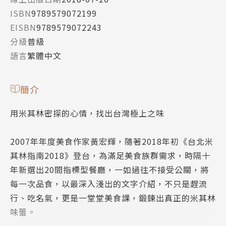
ISBN
9789579072199
EISBN
9789579072243
分級
普級
語言
繁體中文
簡介
用米其林密探的心情，找出台灣極上之味
2007年年度美食作家黃宏輝，隨著2018年初《台北米
其林指南2018》登台，為滿足美食族群需求，時隔十
年新選出20間指標型餐廳，一如過往不接受公關，將
每一次品食，以最深入淺出的文字介紹，不只是趕流
行、吃名氣，更是一堂堂美食課，鍛鍊出真正的米其林
味蕾。