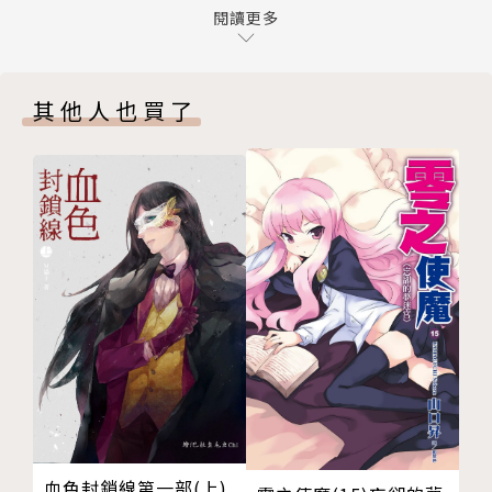
第一樂章 青春前奏曲
閱讀更多
第二樂章 一步、兩步、龍捲風
我聽說會做料理的男人很受歡迎，於是拼命在學做菜。
第三樂章 學園生活in睡袋
被人問到「做料理重要的『さしすせそ（SaSiSuSeS
其他人也買了
第四樂章 放學後stride
o）』是什麼？」的時候，我非常得意地回答：Sa→砂
後記
糖（Satou）！Si→醬油（Siyouyu）！Se→祖先（S
版權頁
enzo）代代傳承下來的祕方！So→外面（Soto）買
來的小菜！Su→Su……刺、刺激感（Surir
u）！？……結果對方的結論就是：「你絕對不准做
菜！」怎麼會這樣！
譯註：正確應該是砂糖（Satou）、鹽（Sio）、醋
（Su）、醬油（Seuyu）、味噌（Miso）
血色封鎖線第一部(上)