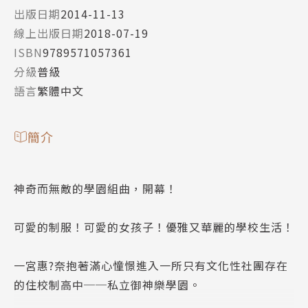
出版日期
2014-11-13
線上出版日期
2018-07-19
ISBN
9789571057361
分級
普級
語言
繁體中文
簡介
神奇而無敵的學園組曲，開幕！
可愛的制服！可愛的女孩子！優雅又華麗的學校生活！
一宮惠?奈抱著滿心憧憬進入一所只有文化性社團存在
的住校制高中──私立御神樂學園。