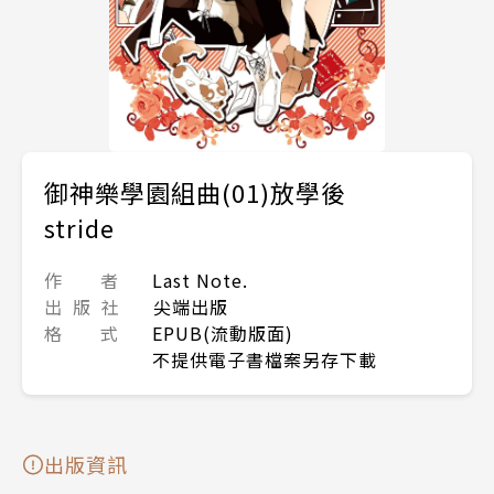
御神樂學園組曲(01)放學後
stride
作 者
Last Note.
出 版 社
尖端出版
格 式
EPUB(流動版面)
不提供電子書檔案另存下載
出版資訊