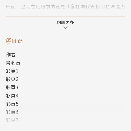
然而，呈現在她眼前的竟是「各社團代表利用特殊能力
進行戰鬥」這樣一點都不尋常的情景──！？
閱讀更多
在NICONICO動畫網站上活躍的人氣創作家Last Not
e.的親筆小說！
目錄
作者
情緒滿點的社團系學園超能力戰鬥物語（自稱）隆重登
書名頁
場！
彩頁1
彩頁2
彩頁3
彩頁4
▍作者簡介
彩頁5
彩頁6
Last Note.
彩頁7
目錄
作曲家，小說家。