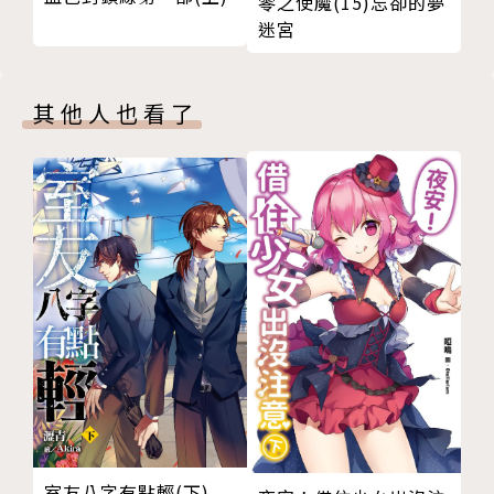
零之使魔(15)忘卻的夢
迷宮
其他人也看了
室友八字有點輕(下)