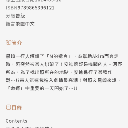
ISBN
9789865396121
分級
普級
語言
繁體中文
簡介
黑崎一行人解讀了「M的遺言」，為幫助Akira而奔走
時，照突然被某人綁架了！安迪懷疑是機關的人‧河野
所為，為了找出照所在的地點，安迪進行了某種作
戰…!?高人氣連載進入劇情最高潮！對照＆黑崎來說，
「命運」中重要的一天開始了…!!
目錄
Contents