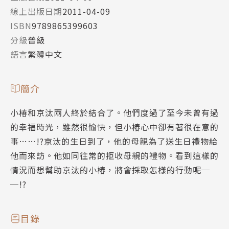
線上出版日期
2011-04-09
ISBN
9789865399603
分級
普級
語言
繁體中文
簡介
小椿和京汰兩人終於結合了。他們度過了至今未曾有過
的幸福時光，雖然很愉快，但小椿心中卻有著很在意的
事……!?京汰的生日到了，他的母親為了送生日禮物給
他而來訪。他如同往常的拒收母親的禮物。看到這樣的
情況而想幫助京汰的小椿，將會採取怎樣的行動呢─
─!?
目錄