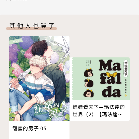
其他人也買了
娃娃看天下—瑪法達的
世界（2）【瑪法達降
落地球60週年紀念版】
甜蜜的男子 05