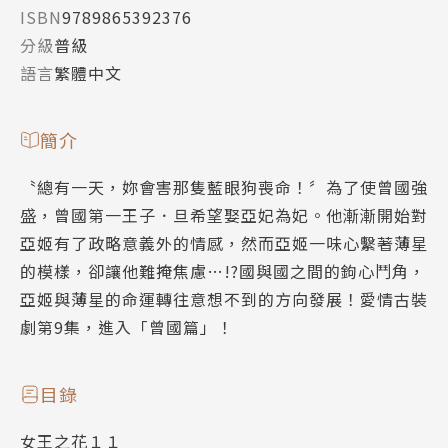
ISBN
9789865392376
分級
普級
語言
繁體中文
簡介
〝總有一天，妳會害那隻藍眼狗喪命！〞為了使曾國強
盛，曾國第一王子．旦希望娶亞妃為妃。他漸漸開始對
亞姬有了政略意義外的情感，然而亞姬一味心繫著薄星
的模樣，卻讓他難掩焦慮…!?國與國之間的鉤心鬥角，
亞姬與薄星的命運轉往意想不到的方向發展！愛情古裝
劇第9集，進入「曾國篇」！
目錄
女王之花１１