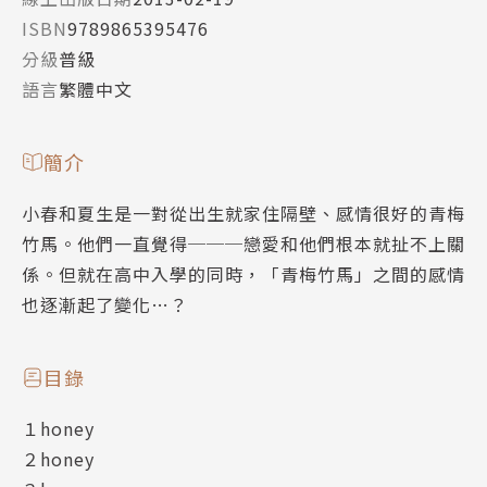
ISBN
9789865395476
分級
普級
語言
繁體中文
簡介
小春和夏生是一對從出生就家住隔壁、感情很好的青梅
竹馬。他們一直覺得───戀愛和他們根本就扯不上關
係。但就在高中入學的同時，「青梅竹馬」之間的感情
也逐漸起了變化…？
目錄
１honey
２honey