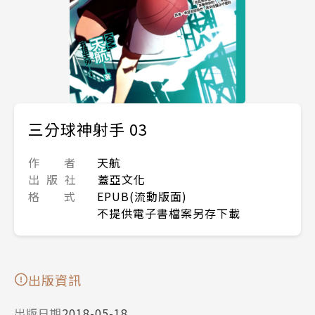
三分球神射手 03
作 者
天航
出 版 社
蓋亞文化
格 式
EPUB(流動版面)
不提供電子書檔案另存下載
出版資訊
出版日期
2018-05-18