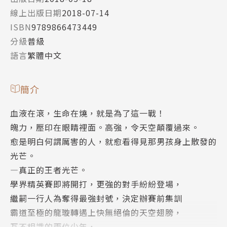
線上出版日期
2018-07-14
ISBN
9789866473449
分級
普級
語言
繁體中文
簡介
血液在滾，生命在燒，就是為了這一戰！
魄力，壓印在眼睛裡面。高強，令天空顛覆過來。
愈是明白何謂厲害的人，就愈看得見那男孩身上散發的
光芒。
—真正的王者光芒。
學界精英賽即將開打，更強的對手紛紛登場，
繼嗣一行人為奪得最強封號，決定辦賽前集訓
霸道至極的龍璇轉遇上快無絕倫的天空翅膀，
互不相識的兩位少年，