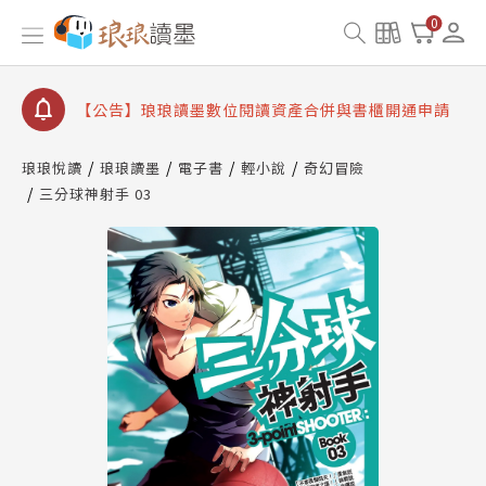
【公告】因 Readmoo 讀墨系統維護中，本站同步暫
0
停部分閱讀服務
【公告】琅琅讀墨數位閱讀資產合併與書櫃開通申請
【公告】琅琅讀墨書櫃開通常見問題
【公告】琅琅讀墨 3 分鐘完成書櫃開通與資產合併申
請圖文教學
琅琅悅讀
琅琅讀墨
電子書
輕小說
奇幻冒險
【公告】琅琅書店服務升級重要說明及資產合併結果
三分球神射手 03
查詢
【公告】因 Readmoo 讀墨系統維護中，本站同步暫
停部分閱讀服務