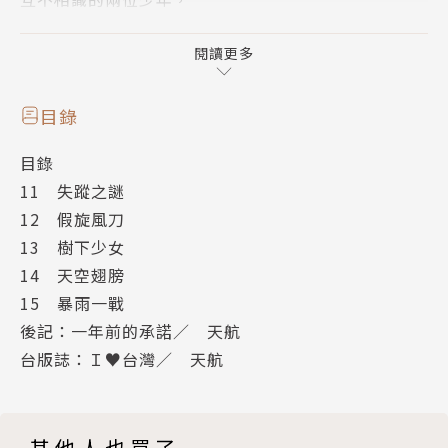
同時追著同一個人的背影前進，
現在，他們終於碰面，
閱讀更多
一場命中註定的戰鬥，在暴雨下熱烈展開！
目錄
目錄
11 失蹤之謎
12 假旋風刀
13 樹下少女
14 天空翅膀
15 暴雨一戰
後記：一年前的承諾／ 天航
台版誌：Ｉ♥台灣／ 天航
其他人也買了