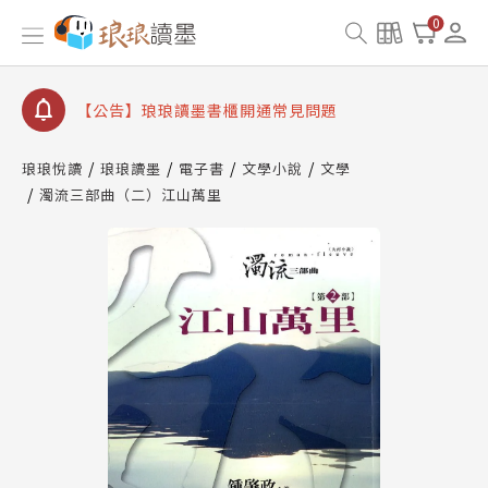
【公告】因 Readmoo 讀墨系統維護中，本站同步暫
0
停部分閱讀服務
【公告】琅琅讀墨數位閱讀資產合併與書櫃開通申請
【公告】琅琅讀墨書櫃開通常見問題
【公告】琅琅讀墨 3 分鐘完成書櫃開通與資產合併申
請圖文教學
琅琅悅讀
琅琅讀墨
電子書
文學小說
文學
【公告】琅琅書店服務升級重要說明及資產合併結果
濁流三部曲（二）江山萬里
查詢
【公告】因 Readmoo 讀墨系統維護中，本站同步暫
停部分閱讀服務