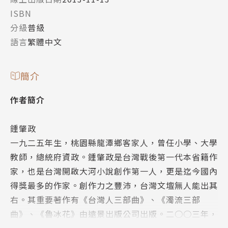
ISBN
分級
普級
語言
繁體中文
簡介
作者簡介
鍾肇政
一九二五年生，桃園縣龍潭鄉客家人，曾任小學、大學
教師，總統府資政。鍾肇政是台灣戰後第一代本省籍作
家，也是台灣開啟大河小說創作第一人，更是迄今國內
得獎最多的作家。創作力之豐沛，台灣文壇無人能出其
右。其重要著作有《台灣人三部曲》、《濁流三部
曲》、《魯冰花》由遠景出版公司出版。二○○三年，