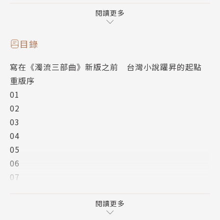
陳水扁總統將第二屆總統文化獎百花獎頒給鍾肇政，對
鍾肇政超過半世紀文學長跑致上最高敬意。
閱讀更多
目錄
寫在《濁流三部曲》新版之前 台灣小說躍昇的起點
重版序
01
02
03
04
05
06
07
08
09
閱讀更多
10