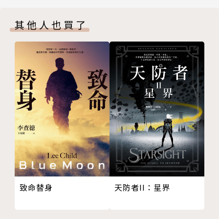
11
其他人也買了
12
13
14
15
16
17
18
19
20
21
22
23
天防者II：星界
致命替身
生平及寫作記要