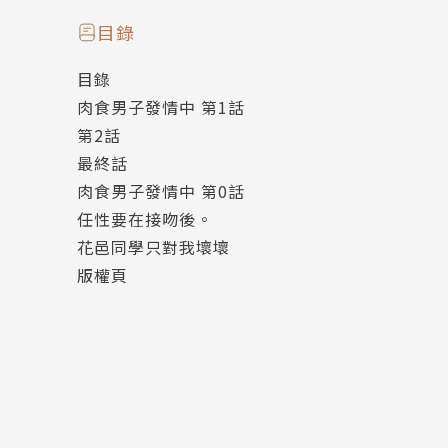
出道作品為「寫下我們的戀愛(全)」。
目錄
現在活躍於Sho-Comi中！
目錄
肉食男子發情中 第1話
第2話
最終話
肉食男子發情中 第0話
任性要在接吻後。
花邑同學只對我壞壞
版權頁