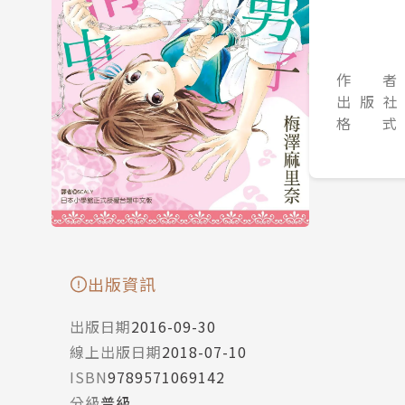
作 者
出 版 社
格 式
出版資訊
出版日期
2016-09-30
線上出版日期
2018-07-10
ISBN
9789571069142
分級
普級