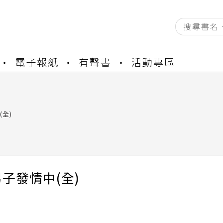
資產合併結果查詢
電子報紙
有聲書
活動專區
書櫃開通申請
與資產合併申請圖文教學
資產合併結果查詢
書櫃開通申請
全)
子發情中(全)