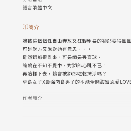
語言
繁體中文
簡介
鶫被這個個性自由奔放又狂野粗暴的獅郎耍得團
可是對方又說對她有意思……。
雖然獅郎很亂來，可是總是丟直球，
讓鶫在不知不覺中，對獅郎心跳不已。
再這樣下去，鶫會被獅郎吃乾抹淨嗎？
草食女子X最強肉食男子的本能全開甜蜜恩愛LOVE
作者簡介
梅澤麻里奈
3月23日出生，牡羊座，血型AB型，新潟縣出身