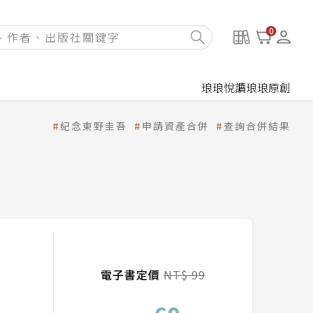
0
琅琅悅讀
琅琅原創
紀念東野圭吾
申請資產合併
查詢合併結果
電子書定價
NT$ 99