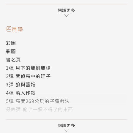
場！
閱讀更多
作者簡介
赤松中學（Chugaku Akamatsu）
目錄
出生年月日、年齡、出身地、住所一切不明的蒙面作
彩圖
家。
彩圖
以SF冒險小說《宙士羅德！》一書，獲得第3屆MF文
書名頁
庫J輕小說新人獎優秀獎。
1彈 月下的雙劍雙槍
《緋彈的亞莉亞》是該作家的第二部系列作品。
2彈 武偵高中的理子
3彈 狼與蕾姬
4彈 潛入作戰
5彈 高度269公尺的子彈戲法
最終彈 偷了一個不得了的東西
最終章 Go For The NEXT!!!
後記
閱讀更多