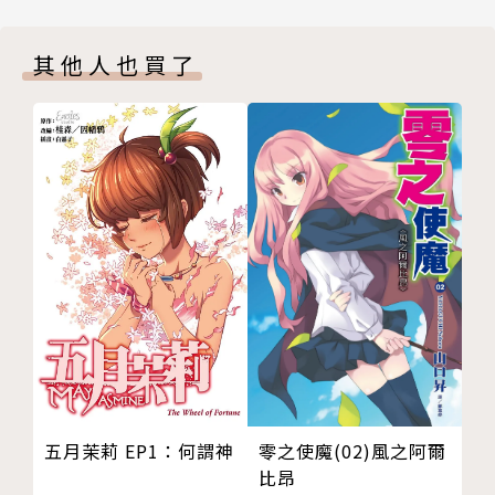
繪者後記
其他人也買了
零之使魔(02)風之阿爾
五月茉莉 EP1：何謂神
比昂