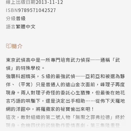
線上出版日期
2013-11-12
ISBN
9789571042527
分級
普級
語言
繁體中文
簡介
東京武偵高中是一所專門培育武力偵探──通稱「武
偵」的特殊學校。
強襲科超精英，Ｓ級的最強武偵──亞莉亞和被選為夥
伴、（平常）只是普通人的遠山金次面前，峰理子再度
現身。兩人對理子奇怪的委託心生猶豫，但最後在她花
言巧語的哄騙下，還是決定出手相助……從佈下天羅地
網的洋館中，將羅蘋家的祕寶偷出來吧！
這次，敵對組織的第二號人物「無限之罪弗拉德」終於
現身。危機四伏的武裝動作愛情喜劇，第三集隆重登