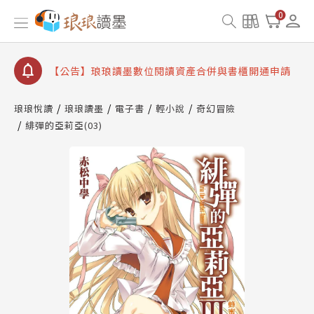
查詢
0
【公告】因 Readmoo 讀墨系統維護中，本站同步暫
停部分閱讀服務
【公告】琅琅讀墨數位閱讀資產合併與書櫃開通申請
【公告】琅琅讀墨書櫃開通常見問題
【公告】琅琅讀墨 3 分鐘完成書櫃開通與資產合併申
琅琅悅讀
琅琅讀墨
電子書
輕小說
奇幻冒險
請圖文教學
緋彈的亞莉亞(03)
【公告】琅琅書店服務升級重要說明及資產合併結果
查詢
【公告】因 Readmoo 讀墨系統維護中，本站同步暫
停部分閱讀服務