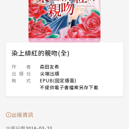
染上緋紅的親吻(全)
作 者
森田友希
出 版 社
尖端出版
格 式
EPUB(固定版面)
不提供電子書檔案另存下載
出版資訊
出版日期
2016-03-23