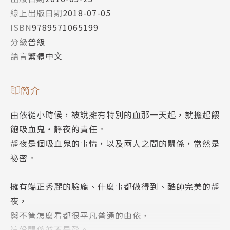
線上出版日期
2018-07-05
ISBN
9789571065199
分級
普級
語言
繁體中文
簡介
由依從小時候，被說擁有特別的血那一天起，就擔起餵
飽吸血鬼‧靜夜的責任。
靜夜是個吸血鬼的事情，以及兩人之間的關係，當然是
祕密。
擁有端正秀麗的臉龐、什麼事都做得到、酷帥完美的靜
夜，
與不管怎麼看都很平凡普通的由依，
這份關係並不是愛。