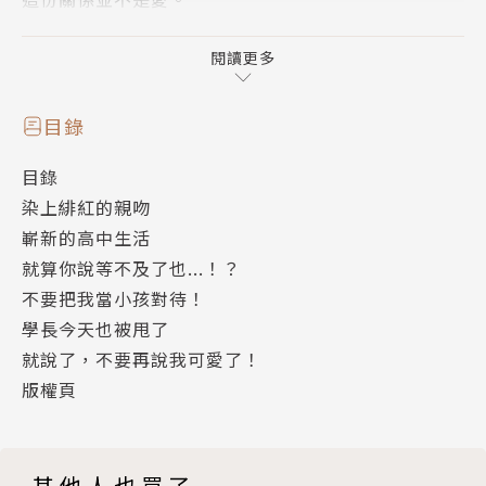
明明心裡很明白…
有時很痛苦、有時很甜蜜，
閱讀更多
向著由依索求時的靜夜的吻，
讓人心跳不已…？
目錄
目錄
吸血鬼與人類之間禁斷的愛情故事。
染上緋紅的親吻
嶄新的高中生活
▍作者簡介
就算你說等不及了也...！？
不要把我當小孩對待！
服部美紀
學長今天也被甩了
就說了，不要再說我可愛了！
● 1月4日生的山羊座，出生於神奈川縣。
版權頁
● 出道作品為「啾」（刊載於《少女COMIC》增刊20
04年10月15日號）
● 目前活躍於小學館《Sho-Comi》月刊！
其他人也買了