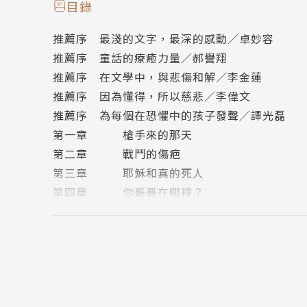
兩人間的衝突更是讓家中氣氛降到冰點。
目錄
推薦序 最淺的文字，最深的感動／卓妙容
札克變成家中唯一的孩子，卻不斷被大人們遺忘
推薦序 童話的療癒力量／郝譽翔
只有躲進哥哥的衣帽間裡才能感到安全。
推薦序 在文學中，與悲傷和解／李金蓮
在那裡，他不用擔心外界的議論、爸媽的爭執。
推薦序 因為懂得，所以慈悲／李偉文
然而祕密基地卻無法阻止身體裡那個憤怒的浩克
推薦序 為每個在恐懼中的孩子發聲／譚光磊
直到某天札克再也控制不住自己……
第一章 槍手來的那天
第二章 戰鬥的傷疤
◎本書關鍵字：生命教育、情緒教育、創傷壓力
第三章 耶穌和真的死人
◎無注音，適合10歲以上閱讀
第四章 你哥哥在哪裡？
◎教育議題分類：人權、家政、資訊
第五章 無規則日
◎學習領域分類：語文、健康與體育、藝術與人
第六章 狼號
第七章 天空的眼淚
【少年天下】系列介紹
第八章 最後的正常星期二
1. 專屬國中生，給10-15歲「輕」少年的閱讀提
第九章 黃眼球
2. 夠酷而不幼稚，能吸引少年的包裝和題材。
第十章 握手