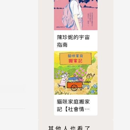
陳珍妮的宇宙
指南
貓咪家庭搬家
記【社會情緒
× 人際互動】
其他人也看了