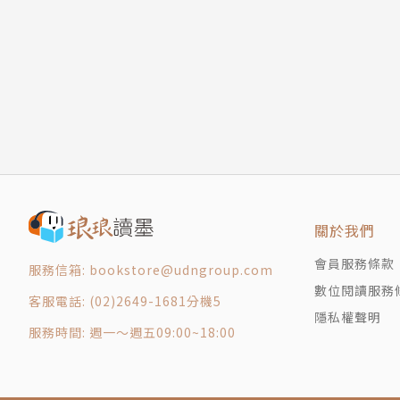
3. 以少年為本位，提供邁向成長的關鍵字。
第十一章 祕密的藏身之處
4. 有深度但無難度，得以思辨的優質文本。
第十二章 靈魂有臉嗎？
第十三章 你不能來這裡
本書特色
第十四章 你去哪裡？
第十五章 盲人走路
特色1 以六歲男孩札克的視角，描述一個家庭在
第十六章 濺出的紅果汁
特色2 書稿寄出兩天吸引17間出版社報價，各
第十七章 感覺的畫
特色3 美國版由《奇蹟男孩》出版社 Knopf以
第十八章 活生生的惡夢
作者簡介
第十九章 醒來
關於我們
第二十章 巨型雙份衛生紙架
瑞安儂‧納文（Rhiannon Navin）
會員服務條款
服務信箱: bookstore@udngroup.com
第二十一章 戰號
數位閱讀服務
第二十二章 道別
客服電話: (02)2649-1681分機5
瑞安儂・納文出生於德國柏林，在成為一位全職媽
隱私權聲明
第二十三章 殺人的目光
州的桑迪．胡克小學槍擊案，讓她領悟到自己的
服務時間: 週一～週五09:00~18:00
第二十四章 拿棍子戳蛇
在交出書稿後一鳴驚人，在短短兩天之內便吸引十七
第二十五章 快樂的祕密
今全球已售出十餘國版權。現在納文和她的先生
第二十六章 上新聞