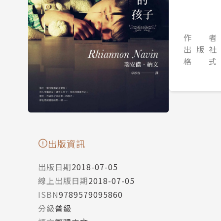
作 者
出 版 社
格 式
出版資訊
出版日期
2018-07-05
線上出版日期
2018-07-05
ISBN
9789579095860
分級
普級