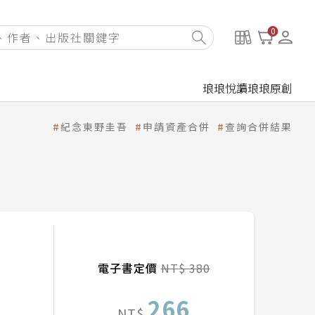
0
琅琅悅讀
琅琅原創
紀念東野圭吾
申請資產合併
查詢合併結果
電子書定價
NT$ 380
266
NT$