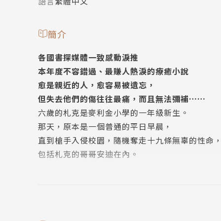
語言
繁體中文
簡介
各國書探媒體一致感動淚推
本年度不容錯過、最賺人熱淚的療癒小說
愈是親近的人，愈容易被遺忘，
但失去他們的傷往往最痛，而且無法彌補……
六歲的札克是麥利金小學的一年級新生。
那天，原本是一個普通的平日早晨，
直到槍手入侵校園，隨機奪走十九條無辜的性命
包括札克的哥哥安迪在內。
這場意外讓札克的世界一夕崩解。
他的母親在失去愛子後變得憤怒尖銳，一心要槍
他的父親試圖藉由工作麻醉傷痛，卻不被妻子諒