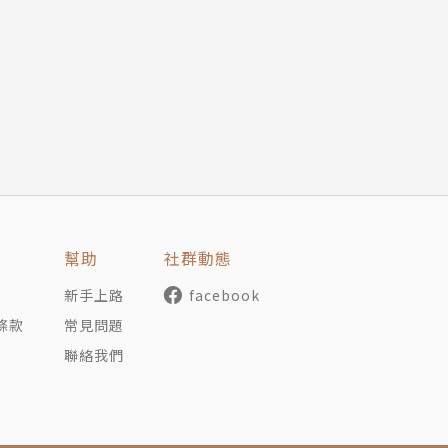
驟然失去摯親後如何放下悲傷、仇恨，情節感人至深。
國書探、媒體無不感動落淚，譽為：年度最期待的一本書。
六位數美金高價簽下，至今已售出16國版權。
幫助
社群動態
新手上路
facebook
條款
常見問題
媽和作家前，曾在美國紐約從事廣告工作。2012年，發生
聯絡我們
孩子必須在一個充滿恐懼的環境中成長，促使她提筆寫下這本
家出版社報價，最後美國版由《奇蹟男孩》出版社 Knopf
、三個孩子、兩隻貓和一隻狗一起住在紐約巿郊區。