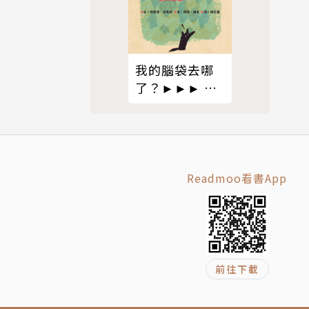
我的腦袋去哪
了？►►► 東
西會掉，腦袋
會不見，但是
愛一直都在
◄◄◄
Readmoo看書App
在康乃迪克
小說，結果
前往下載
 勝出。至