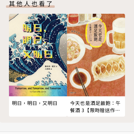
27 愛咪麗亞加入軍團
其他人也看了
28 愛咪麗亞進入尼德蘭
29 布魯塞爾
30 「撇在後方的姑娘」
31 約瑟．席雷照顧妹妹
32 約瑟開溜，戰事結束
33 克羅雷小姐的親戚為她著急
34 詹姆士．克羅雷受挫
35 孀婦兼寡母
36 沒有收入的享樂之道
37 續上篇
38 小家庭
39 嘲諷
今天也是酒足飯飽：午
明日，明日，又明日
40 貝姫獲家族認可
餐酒 3【限時贈送作者
簽名扉頁】
41 貝姫重訪祖先的殿堂
42 奧斯彭家族