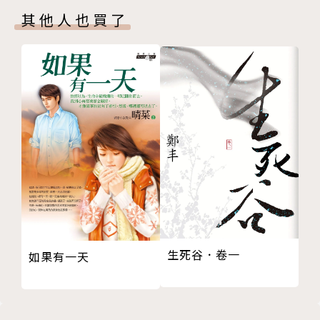
11 鄉居樂
其他人也買了
12 傷感篇
13 傷感及其他
14 克羅雷小姐家居
15 莉貝卡的夫君若隱若現
16 針墊留言
17 杜賓上尉買鋼琴
18 佳人彈琴
19 克羅雷小姐養病
20 杜賓上尉當月下老人
21 父子反目
22 婚禮及蜜月
23 杜賓上尉出馬
生死谷．卷一
如果有一天
24 奧斯彭先生取下家庭聖經
25 主配角離開布萊頓
26 倫敦與查特罕之間