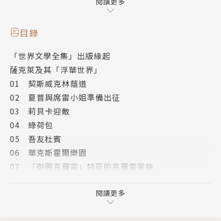
閱讀更多
目錄
「世界文學全集」出版緣起
薩克萊及其「浮華世界」
01 契斯威克林蔭道
02 夏普與席雷小姐準備出征
03 莉貝卡迎敵
04 綠荷包
05 吾友杜賓
06 華克斯霍爾樂園
07 「御賜克羅雷」特區的克羅雷家族
08 閨房秘語
09 家族肖像
閱讀更多
10 夏普小姐結人緣