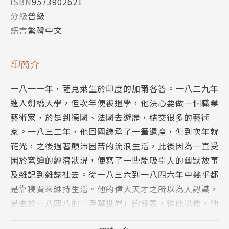
ISBN
9573902621
分級
普級
語言
繁體中文
簡介
一八一一年，薩克萊生於印度的加爾各答。一八二九年
進入劍橋大學，但次年便被退學，他決心要做一個職業
藝術家，於是到德國、法國去遊歷，結交很多的藝術
家。一八三二年，他回國繼承了一筆遺產，但到次年就
花光，之後過著顛沛困苦的流浪生活，此後因為一直受
困於窘迫的經濟狀況，便寫了一些能吸引人的幽默故事
及雜記到雜誌社去。從一八三六到一八四六年中幾乎都
是靠稿費來維持生活。他的偉大天才之所以為人認識，
是由於一八四八的「浮華世界」的發表，從此以後，他
一躍而成為文壇的重鎮，受到社會的景仰。