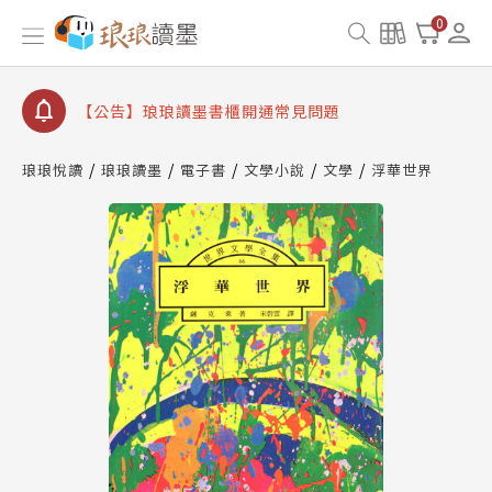
【公告】因 Readmoo 讀墨系統維護中，本站同步暫
0
停部分閱讀服務
【公告】琅琅讀墨數位閱讀資產合併與書櫃開通申請
【公告】琅琅讀墨書櫃開通常見問題
【公告】琅琅讀墨 3 分鐘完成書櫃開通與資產合併申
請圖文教學
琅琅悅讀
琅琅讀墨
電子書
文學小說
文學
浮華世界
【公告】琅琅書店服務升級重要說明及資產合併結果
查詢
【公告】因 Readmoo 讀墨系統維護中，本站同步暫
停部分閱讀服務