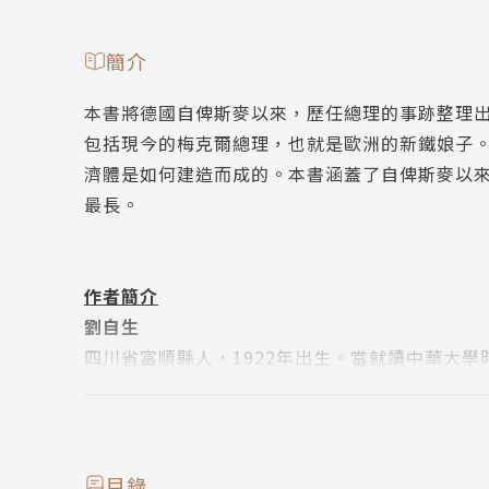
簡介
本書將德國自俾斯麥以來，歷任總理的事跡整理
包括現今的梅克爾總理，也就是歐洲的新鐵娘子
濟體是如何建造而成的。本書涵蓋了自俾斯麥以
最長。
作者簡介
劉自生
四川省富順縣人，1922年出生。當就讀中華大
軍中服役，歷任參謀。公餘之暇，則勤奮進修，於1
翻譯科長，暨上校副處長，副主任等要職。復於1
至喬治城大學及美農業部研究所進修，於是對美
法、德、意、奧、比、荷、瑞士，及亞洲各重要
目錄