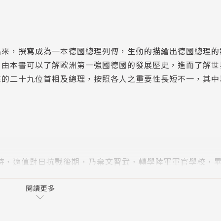
出來，撰寫成為一本德國總理列傳，生動的描繪出德國總理的
。由本書可以了解歐洲第一強國德國的發展歷史，進而了解世
來的二十九位首相及總理，按照各人之重要性長短不一，其中
學時，適值對日抗戰後期，乃棄文習武，轉學陸軍軍官學校，
961年經高等文官考試，普通行政科及格。至1963年調國
968年轉職外交部，派往駐美大使館服務。在華府期間，於
閱讀更多
國之政經情形有更深入之了解。隨後並赴美，加，中南美，與
國家訪問考察。足跡所至幾遍天下，因此對國際情勢，尤有相