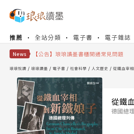
【公告】琅琅書店服務升級重要說明及
推薦
全站分類
電子書
電子雜誌
【公告】琅琅讀墨數位閱讀資產合併與
【公告】琅琅讀墨書櫃開通常見問題
【公告】琅琅讀墨 3 分鐘完成書櫃開通
News
【公告】琅琅書店服務升級重要說明及
【公告】琅琅讀墨數位閱讀資產合併與
琅琅悅讀
琅琅讀墨
電子書
社會科學
人文歷史
從鐵血宰相
從鐵
德國總