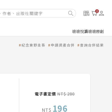
0
琅琅悅讀
琅琅原創
紀念東野圭吾
申請資產合併
查詢合併結果
電子書定價
NT$ 280
196
NT$