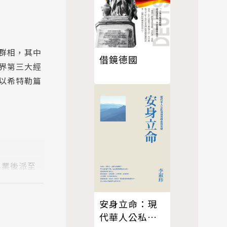
群相，其中
借鏡德國
界第三大經
以希特勒篇
畢業後派至
安會先後任
公務之暇，
安身立命：現
歐洲之英、
代華人公私領
當之認識。