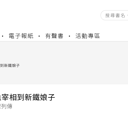
資產合併結果查詢
電子報紙
有聲書
活動專區
書櫃開通申請
與資產合併申請圖文教學
資產合併結果查詢
書櫃開通申請
到新鐵娘子
血宰相到新鐵娘子
理列傳