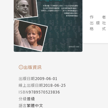
作 者
出 版 社
格 式
出版資訊
出版日期
2009-06-01
線上出版日期
2018-06-25
ISBN
9789570523836
分級
普級
語言
繁體中文