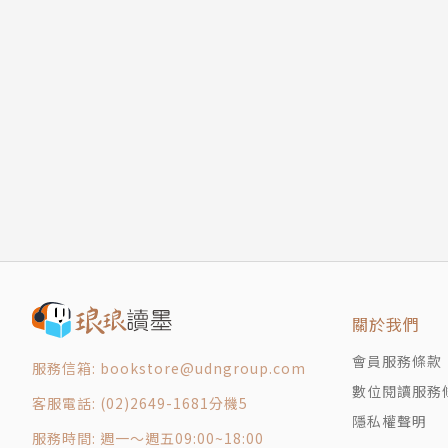
12 康士坦丁‧費倫巴克（1920/6/25～1921/5
13 約瑟夫‧沃特（1921/5/10～1922/11/14）
14 威廉‧古諾（1922/11/22～1923/8/12）
15 加斯達夫‧史屈斯曼（1923/8/13～1923/11
16 威廉‧馬克斯（1923/11/30～1924/12/15
17 漢斯‧路德（1925/1/15～1926/5/12）
18 韓瑞克‧布魯寧（1930/3/30～1932/5/30
19 法蘭斯‧巴賓（1932/6/1～1932/11/17）
20 寇特‧施萊澤（1932/12/3～1933/1/28）
21 亞道夫‧希特勒（1933/1/30～1934/8/19
三 德意志聯邦共和國時期（1949～）
22 康拉德‧艾德諾（1949～1963）
關於我們
23 魯特維格‧伊爾哈特（1963～1966）
會員服務條款
服務信箱: bookstore@udngroup.com
24 寇爾特‧季辛吉（1966～1969）
數位閱讀服務
客服電話: (02)2649-1681分機5
25 威利‧布蘭德（1969～1974）
隱私權聲明
26 赫特姆‧施密特（1974～1982）
服務時間: 週一～週五09:00~18:00