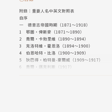
著作有《白宮的主人──從華盛頓到柯林頓》，
附錄：重要人名中英文對照表
自序
一 德意志帝國時期（1871～1918）
1 鄂圖‧俾斯麥（1871～1890）
2 喬爾‧卡勃里維（1890～1894）
3 克洛特維‧霍恩洛（1894～1900）
4 伯恩哈特‧比洛（1900～1909）
5 狄巴得‧柏特曼-豪爾威（1909～1917）
6 喬爾‧邁克利斯（1917）
7 喬爾‧赫特林（1917～1918）
8 巴登親王馬克西米連（1918/10/3～1918/11
二 威瑪共和時期（1919～1933）
9 菲力普‧夏德曼（1919/2/13～1919/6/20）
10 古斯達夫‧包爾（1919/6/21～1920/3/26
11 赫爾曼‧穆勒（1920/3/27～1920/6/8）