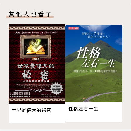
追求成功
學經歷：臺灣大學歷史系畢業，政治大學研究所碩士、
其他人也看了
走出苦難
博士。曾任政治大學歷史系教授、歷史系主任、歷史研
愛與忍耐
究所所長、文理學院院長，臺灣師範大學歷史研究所教
愛與寬恕
授，東海大學歷史研究所教授，中華文化復興運動推行
變與不變
委員會執行秘書，中國歷史學會理事長，中國唐代學會
突破人生的困境
理事長。
打破前世孽障的魔咒
英雄與英雄崇拜
重要著作：《武則天傳：戲說武媚娘傳奇一生》、《隋
附錄 從黑暗到光明──記我的重生
唐史》、《唐代藩鎮與中央關係之研究》、《中國歷代
王壽南主要著作與主編之圖書
創業帝王》、《唐代的宦官》、《唐代人物與政治》、
《唐代政治史論集》等。
性格左右一生
世界最偉大的祕密