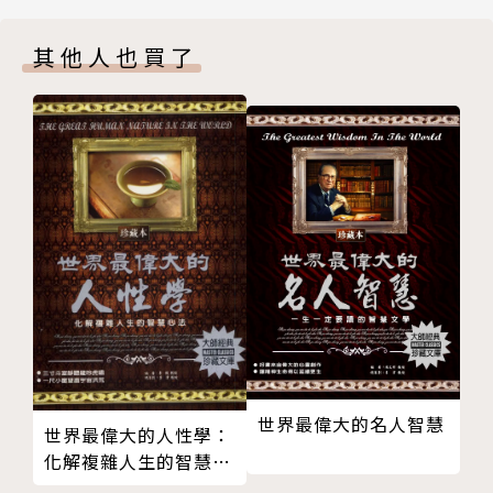
人生的未知數
遠東福音會
其他人也買了
希望小學
永遠的希望
作者簡介
望子成龍
想家的孩子
王壽南（1935～ ）
改變人生的火種
從一百分到零分
知名歷史學者，專攻隋唐史、中國政治史、中國近現代
尼特族的徬徨
史等研究領域。
偏離目標
卷下 品味成功
先天弱視，由於長期大量閱讀，視力逐漸惡化。1997
生命與生活
年，因為白內障手術失敗，右眼完全失明，左眼視力也
快樂的人生
因白內障惡化持續減弱，近乎全盲，但仍以口述的方式
人生的選擇
撰寫歷史專欄文章。2006年，進入教會，受洗為基督
世界最偉大的名人智慧
人生的角色
徒。2007年，經歷一場成功的白內障手術後，恢復了
世界最偉大的人性學：
人性中的善與惡
化解複雜人生的智慧心
左眼視力，人生重獲光明。
法
福與禍