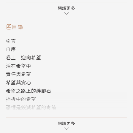
用自己的故事寫下這本，真實人生的體悟之書：
三十多則真人真事、歷史人物的故事，告訴你「堅定希
閱讀更多
望，就能安定人生」的智慧，從此無論遇到多大困難，
都能靜心以對。
目錄
引言
˙王雲五先生希望不斷求知，不斷工作，讓他不願遵照
自序
父親的安排而困在小商店裡，他希望走進更廣闊的世
卷上 迎向希望
界，創造一個新的人生。
活在希望中
責任與希望
˙麥克阿瑟將軍說：「有希望就年輕，絕望就年老。」
希望與貪心
˙經營餐廳的哈藍德．桑德斯在六十五歲那年窮途潦
希望之路上的絆腳石
倒，但他想盡辦法東山再起，創造肯德雞炸雞的生意版
挫折中的希望
圖。
恐懼是毀滅希望的毒箭
反敗為勝
天上降下來的希望
閱讀更多
名人推薦
盼望神蹟