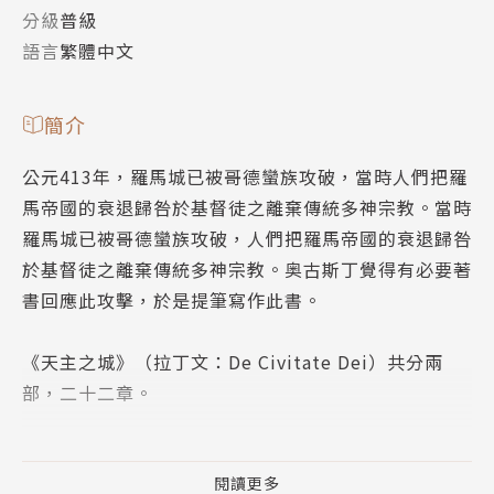
分級
普級
語言
繁體中文
簡介
公元413年，羅馬城已被哥德蠻族攻破，當時人們把羅
馬帝國的衰退歸咎於基督徒之離棄傳統多神宗教。當時
羅馬城已被哥德蠻族攻破，人們把羅馬帝國的衰退歸咎
於基督徒之離棄傳統多神宗教。奥古斯丁覺得有必要著
書回應此攻擊，於是提筆寫作此書。
《天主之城》（拉丁文：De Civitate Dei）共分兩
部，二十二章。
奥古斯丁在書中說明，羅馬的衰退是肇因於道德的衰
退；基督教不但不是羅馬衰退的原因，反而有助於道德
閱讀更多