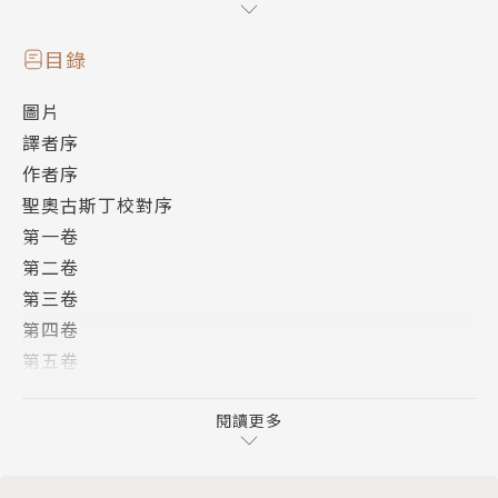
的提升。但基督徒所歸屬的不是羅馬帝國或任何地上之
城，而是上帝之城。地上之城與上帝之城最根本的差別
目錄
在於，前者人民的共通點在於對自己的愛，後者則是結
圖片
合於對上帝的愛和因此而生的對彼此的愛。在對比這兩
譯者序
個城從起源到結局的過程中，他對人類的群體生活有深
作者序
入的討論，也建構了基督教的歷史觀。
聖奧古斯丁校對序
第一卷
本書共分二十二章。第一部份一至十章主要在駁斥對基
第二卷
督教不實的攻擊，第二部份十一至二十二章則說明地上
第三卷
城和上帝城的不同起源、進展和結局。
第四卷
第五卷
第一部（第一至十章）主要在論述羅馬帝國滅亡的原
第六卷
因，駁斥對基督教不實的攻擊；第二部份（第十一至二
第七卷
閱讀更多
十二章）則說明地上城和上帝城的不同起源、進展和結
第八卷
局。
第九卷