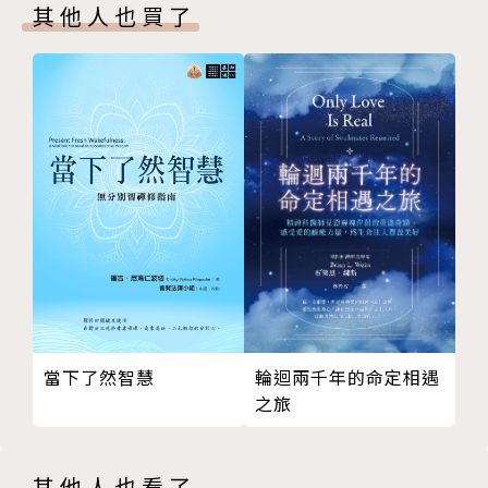
其他人也買了
第十卷
奧古斯丁在書中說明，基督徒所歸屬的不是羅馬帝國或
第十一卷
任何地上之城，而是天主之城。地上之城與天主之城最
第十二卷
根本的差別在於，前者人民的共通點在於對自己的愛，
第十三卷
後者則是因對上帝的愛和因此而生的對彼此的愛而結
第十四卷
合。
第十五卷
第十六卷
在對比這兩個城從起源到結局的過程中，他對人類的群
第十七卷
體生活有深入的討論，也建構了基督教的歷史觀。
第十八卷
第十九卷
本書特色
第二十卷
★全球唯一一本依據拉丁文原典翻譯的中文全譯本。
第二十一卷
★輔大哲學暨宗教系教授高凌霞修女（教授）校訂、導
當下了然智慧
輪迴兩千年的命定相遇
第二十二卷
讀。
之旅
後記：奧古斯丁「論天主之城」
★天主教神學家聖奧古斯丁，曠世鉅著。
後記二 天主之城，一個能真正找到平安與永久福樂的
★神哲學經典原著，全新修訂、編校、潤飾。
地方
其他人也看了