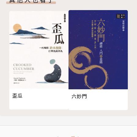
附錄一 中西人名對照表
名人推薦
附錄二 引用經書簡字表
本書第一版由輔仁大學文學院高思謙院長校對、修改、
潤色。
天主教于斌樞機主教提字。
作者簡介
奧勒利．奧古斯丁
（Aurelius Augustinus，354年11
月13日－430年8月28日）
歪瓜
六妙門
曾任北非城市希波的主教，故史稱希波的奧古斯丁（A
ugustine of Hippo），天主教則通譯其姓為「奧斯
定」。
西元354年，奧古斯丁生於北非今阿爾及利亞境內，他