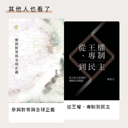
政體
●雅利安人最早創造了梵文，並用於宗教祭祀，屬於獻
其他人也看了
第七章 心智
祭的宗教。由他們產生的吠陀文化，衍生自西亞與中亞
宗教
的先祖，卻在印度建立了嚴密的社會結構和階級制度。
法律
而種姓制度便是在這時期創造出來的。
科學
古典藝術文學
●在印度河─恆河平原出現的諸多小國，以摩揭陀國居
第八章 印度文明創造的世界
優勢地位，吞併其他國家後，國力並將橫跨整個印度。
中亞
此時婆羅門教式微，佛教、耆那教和宿命論等反吠陀宗
東亞
教出現。
東南亞
中東與歐洲
●孔雀王朝是印度史上第一個帝國。第三代君主阿育王
第九章 突厥人與蒙兀兒人
時代國勢強盛，統治範圍幾乎擴及整個印度次大陸。阿
伊斯蘭與印度
育王不僅宣揚佛法，也建立正法，終結派系之間的鬥
從王權、專制到民主
參與對等與全球正義
突厥人
爭。非暴力的慈悲原則，也首次成為君主治國的典範。
蒙兀兒人
第十章 歐洲人
●貴霜王朝的迦膩色迦王帝國版圖，延伸至印度，開啟