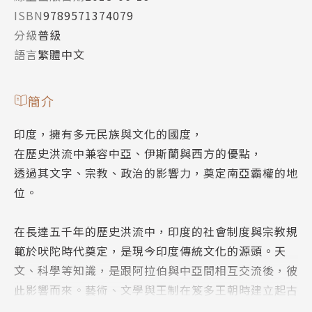
ISBN
9789571374079
分級
普級
語言
繁體中文
簡介
印度，擁有多元民族與文化的國度，
在歷史洪流中兼容中亞、伊斯蘭與西方的優點，
透過其文字、宗教、政治的影響力，奠定南亞霸權的地
位。
在長達五千年的歷史洪流中，印度的社會制度與宗教規
範於吠陀時代奠定，是現今印度傳統文化的源頭。天
文、科學等知識，是跟阿拉伯與中亞間相互交流後，彼
此影響而來。藝術、文學與王制在笈多王朝時建立起古
典形式，代代沿用並傳承下去。即便經歷穆斯林與大英