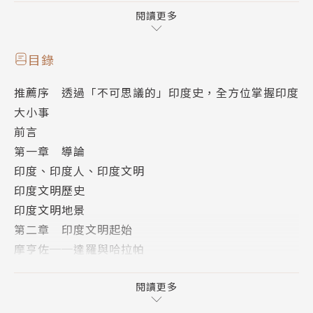
帝國的統治，仍未完全伊斯蘭化、西方化，反而融合成
閱讀更多
印度獨有的樣貌。民族主義更是為印度注入新思想，甚
至蔓延至周邊國家。
目錄
推薦序 透過「不可思議的」印度史，全方位掌握印度
歷經各個時代的演變，融合多元文化的經驗，才塑造出
大小事
今日璀璨亮眼又與眾不同的印度文明。印度文明可以說
前言
是印度史的縮影，而印度文明不僅屬於印度，從古至
第一章 導論
今，無論是文字、藝術、宗教、建築等，許多方面都影
印度、印度人、印度文明
響南亞國家，進而轉化為歷史與文化的一部分。印度是
印度文明歷史
南亞地區歷史的源頭，了解印度，就能掌握整個全南
印度文明地景
亞。本書史軸縱觀古代至當代，從文明起源到形成民族
第二章 印度文明起始
國家，全面總覽印度五千年的歷史軌跡。
摩亨佐──達羅與哈拉帕
經濟、科技與文字
市面上有許多與印度歷史有關的著作，但真正能概括全
宗教
閱讀更多
印度的卻鮮少。本書由知名古印度學者、美國密西根大
印度河文明的起源與存亡
學歷史系榮譽教授湯瑪士‧特洛曼，為了解決學生因了