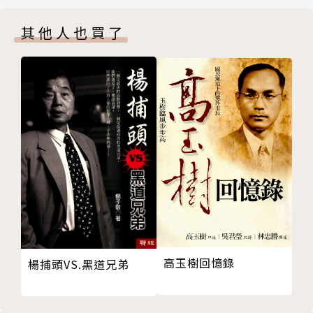
第三章 吠陀時期
解冗長又複雜的印度文明史而信心大失，進其去蕪存
其他人也買了
《梨俱吠陀》
菁，並以見微知著的寫作手法，搭配三十四張地圖與圖
印度──歐洲、印度──伊朗、印度──亞利安
片，寫出精彩的著作。無論是對印度有興趣，或是想到
晚期吠陀
印度旅行、經商、求學，甚至是生活的人，本書能滿足
史詩：《摩訶婆羅多》與《羅摩衍那》
你探究印度歷史的好奇心，這絕對是人人都該擁有的印
第四章 新宗教、新帝國
度史、南亞史入門聖經。
棄世宗教
摩揭陀
從印度文明與歷史中發生的大事件，
孔雀王朝
一一解讀印度與南亞的區域發展史：
第五章 印度古典時期
古典印度文明形成期（西元前一八七至三二○年）
●印度河文明曾出現過都市文明，從摩亨佐─達羅與哈
古典時期（三二○至六○○年）
拉帕遺跡中發現下城、穀倉和高丘，呈現出井然有序的
古典印度文明晚期（六○○至一○○○年）
城市規劃痕跡。出土的滑石印章上的文字至今仍無法解
高玉樹回憶錄
楊捕頭VS.黑道兄弟
第六章 家庭、社會與政體
讀，依據其他文物推測或許印度河宗教可能為印度教的
家庭
前身。
社會