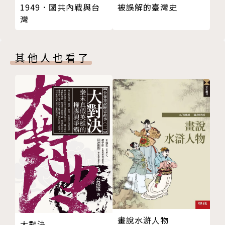
1949．國共內戰與台
被誤解的臺灣史
chapter 4 性格
灣
暴力與殘酷
真面目二 從上廁所到看醫生，日常生活的各種潛規
行賄與腐敗
則，知道了就不會不知所措！
自傲
買了啤酒不趕快喝，時機一到就會爆炸？
其他人也看了
機智
生病看醫生，醫生會幫你占星算抽血時間，還順便算
讀寫能力與印刷
命？
教育
為了振興漁業，每週三不准吃肉只能吃魚，要吃肉還得
國家地理知識
申請許可證？
廣泛的世界知識
私人廁所太貴，只好狂蓋公共廁所，讓城市裡飄滿排泄
對於外來者的態度
物的氣味，卻是現代化與進步的象徵？
種族歧視
因為人口爆炸，勞力太多，所以沒有法定最低薪資，只
科學知識
有最高薪資？
迷信與巫術
地位高的客人安排在主人的起居室吃飯，地位低的通通
巫術
趕到大廳去吃飯？
歷史意識
畫說水滸人物
chapter 5 基本需求
真面目三 女王的宮廷和上流階層各種任性，這樣的政
大對決