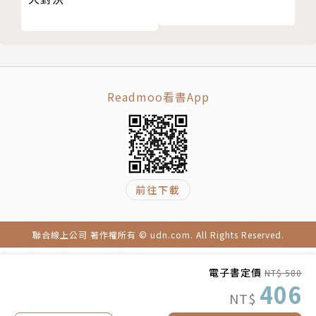
語言
府真的可以好好運作嗎！？
書寫
主教罵女王的衣櫃太多衣服，讓女王委婉又優雅地威脅
身分與稱呼的形式
他去死？
時間
因為身為女性，女王就改變了男性時尚，不准男人穿太
測量單位
強調「男性雄風」的遮陰布？
Readmoo看書App
購物
靠爸和人脈比工作能力還重要，喜歡把「我爸是誰誰誰
金錢、工作與薪資
喔」掛在嘴邊還引以為傲？
規矩與禮貌
明明犯下叛國罪，只因為認識宮裡的人，就只要寫悔過
chapter 6 服裝穿著
書和罰錢了事？
前往下載
女性衣著
女王喜歡到大臣家大開宴會，讓勛爵傾家蕩產，直接把
女性髮型與頭飾
自己家變成一座城鎮？
女性配件
故意讓法國大使看到女王穿著晨衣（和她的胸部）在宮
聯合線上公司 著作權所有 © udn.com. All Rights Reserved.
化妝品及香水
裡閒晃，還大聲說真是令人害羞？
男性衣著
電子書定價
NT$ 580
406
男性的髮型與鬍鬚
真面目四 十六世紀鄉民各種狂，中二、自負、大膽堅
NT$
男性配件
毅又暴力！？