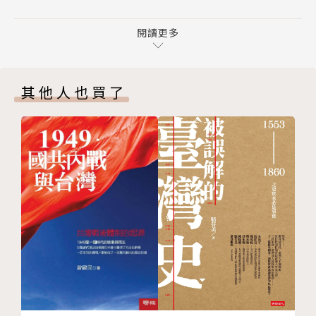
社會階級
本書特色
伊莉莎白女王
閱讀更多
貴族
揭發伊莉莎白女王宮廷和平民生活中的真面目，讓你不
士紳
小心穿越也可以成為十六世紀正港鄉民，不怕被女王吊
其他人也買了
職業
死、肢解或砍頭！
批發商、貿易商和城裡人
自耕農、農民和鄉下人
真面目一 英國禮儀跟你想像的完全不一樣！？
窮人
跟朋友走在街上，其中一人突然脫褲子大便，所有人都
女性
要脫帽致意？
chapter 3 宗教
如果你常被老婆打，你的鄰居會被拖出來遊街示眾和嘲
無神論
笑，因為他沒幫你一把？
一五五九年之伊莉莎白宗教和解方案
陌生人到家裡來，要先一手抓住主人的老婆或女兒親吻
一五五九年至一五六九年，新教徒英格蘭之建立
（看是誰先開門），不然就是沒教養？
一五七○年至一六○三年，與天主教之衝突
因為以前上澡堂會感染梅毒，所以全英國人都不愛洗
一五七○年至一六○三年，與清教主義之衝突
澡？
宗教世界生存指南
貴婦人不能露出手和腳，但露出整個胸部完全OK？