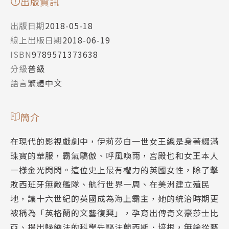
出版資訊
出版日期
2018-05-18
線上出版日期
2018-06-19
ISBN
9789571373638
分級
普級
語言
繁體中文
簡介
在現代的影視戲劇中，伊莉莎白一世女王總是身著綴滿
珠寶的華服，霸氣驕傲、呼風喚雨，宮殿也和女王本人
一樣金光閃閃。這位史上最有權力的英國女性，除了擊
敗西班牙無敵艦隊、航行世界一周、在美洲建立殖民
地，讓十六世紀的英國成為海上霸主，她的統治時期更
被稱為「英格蘭的文藝復興」，孕育出傳奇文豪莎士比
亞、提出歸納法的科學先驅法蘭西斯．培根，無論從藝