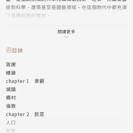
術到科學、建築甚至是園藝領域，在這個時代中都充滿
了各種創新的嘗試。
但是，拿掉珠光寶氣的華服和歷史美名的玫瑰色眼鏡之
閱讀更多
後——
伊莉莎白其實是個超沒安全感、有時喜歡嘴砲朝臣、愛
目錄
用酷刑跟砍頭的超S女王！？
致謝
任性又專橫，讓國民又愛又怕，還將整個國家裡裡外外
緒論
都改造成自己想要的樣子！？
chapter 1 景觀
城鎮
繼暢銷書《漫遊歐洲一千年》、《漫遊中古英格蘭》
鄉村
後，英國暢銷作家伊恩．莫蒂默這次將揭發伊莉莎白時
倫敦
代英格蘭的真面目，掀開女王華麗的裙子，顛覆你的美
chapter 2 民眾
好幻想，一窺那更貼近真實生活、髒亂又充滿驚世矛盾
人口
的日常面貌！
年齡