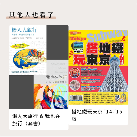
求職碰壁、差別待遇、低薪高物價，加上要克服語言門
其他人也看了
檻、複雜的職場文化……實際上又在韓國過著怎麼樣的
生活？
在韓國做過地陪、上班族的Fion，根據自己與其他在
韓工作者的親身經驗，分享出國逐夢該有的認知，在韓
國職場打滾需注意的潛規則。更實地採訪到韓國打工度
假的臺灣女孩，她們帶著各自的目標或動機，走出韓劇
美好泡泡，踏入冷酷的現實。有些人找到生存之道，或
開啟了人生另一個方向，也有人仍在迷惘之中。
寫下她們的故事，不只為了分享經驗，更希望鼓勵心中
有夢的每個人--夢想幻滅並不可懼，空想卻不行動才
搭地鐵玩東京 '14-'15
懶人大旅行 & 我也在
版
是。
旅行（套書）
作者簡介