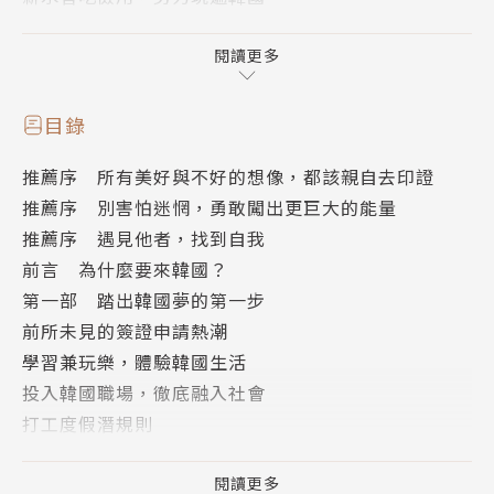
◆佳瑩／百貨公司櫃姐
閱讀更多
為實現開店夢想，帶著二級程度的韓文到韓國闖蕩。從
明洞的百貨公司到韓國人為主的購物中心，漸漸對韓國
目錄
產生歸屬感，原本的夢想不斷推遲……
推薦序 所有美好與不好的想像，都該親自去印證
推薦序 別害怕迷惘，勇敢闖出更巨大的能量
◆小璐／自由工作者
推薦序 遇見他者，找到自我
做什麼都好，就是想留在韓國！用過語言簽、打工簽，
前言 為什麼要來韓國？
正式工作簽太難拿，直到在「搭訕居酒屋」認識男友
第一部 踏出韓國夢的第一步
後，結婚似乎成為留在韓國的唯一解……
前所未見的簽證申請熱潮
學習兼玩樂，體驗韓國生活
◆Emily／遊學公司職員
投入韓國職場，徹底融入社會
人生目標是「交歐巴男友」！到韓國談了幾次被分手的
打工度假潛規則
戀愛，面試超過20次，進入代辦菲律賓遊學的公司不
第二部 有美好、有幻滅，她們的逐夢之路
但做得有聲有色，更一舉成為臺灣支社長……
東大門的日與夜
閱讀更多