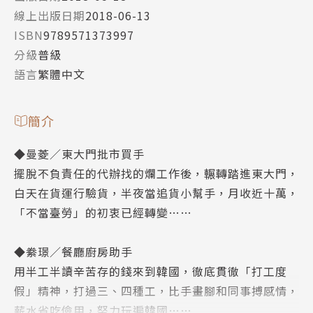
線上出版日期
2018-06-13
ISBN
9789571373997
分級
普級
語言
繁體中文
簡介
◆曼菱／東大門批市買手
擺脫不負責任的代辦找的爛工作後，輾轉踏進東大門，
白天在貨運行驗貨，半夜當追貨小幫手，月收近十萬，
「不當臺勞」的初衷已經轉變……
◆絭璟／餐廳廚房助手
用半工半讀辛苦存的錢來到韓國，徹底貫徹「打工度
假」精神，打過三、四種工，比手畫腳和同事搏感情，
薪水省吃儉用，努力玩遍韓國……