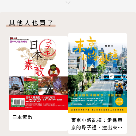
創造人生的第一個分號
◆郁涵／民宿清掃職員
不斷嘗試與冒險，累積人生能量
嚮往到韓國生活一段日子，卻遇上速食店愛監控員工又
其他人也買了
就是想待在韓國
偏心的慣老闆、花言巧語想占便宜的韓國男人，在民宿
韓國、菲律賓、臺灣的尋愛旅程
清掃還得躲警察盤問……
對韓國的想像幻滅了
第三部 闖蕩韓國職場，你該知道的事
2016年，韓國打工度假簽證600個名額，在短短4天內
臺灣人的品牌力
申請一空。
不會講韓文，也能在韓國工作？
2017年，辦事處首度發放號碼牌，才能紓解排隊申請
韓國企業裡的外國人
人潮。
韓國企業的真實概況
2018年，名額增至800個，有人徹夜排隊，且仍在開
有趣？難適應？韓國職場文化
放申請當天發光號碼牌。
結語 傻的不是夢，而是永遠不行動
最低時薪7,530韓元（約臺幣210元），薪資水準不如
日本素敵
澳洲，政府限制外國人打工時數……韓國條件不是最優
東京小路亂撞：走進東
渥，為何仍有如此大的魅力？
京的骨子裡，撞出東京
散步人的日常風景！