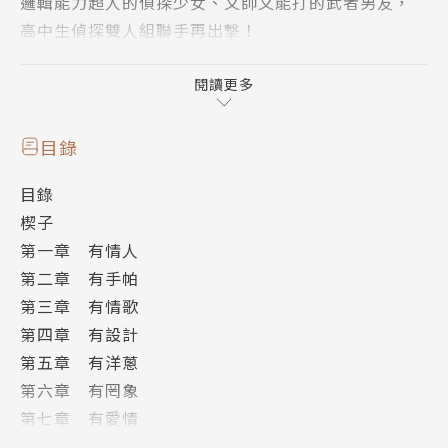
邏輯能力超人的偵探少女、又帥又能打的武者男友，
高中生偵探雙人組聯手再出撃！
只是，這次的對手不只是人，面對難以捉摸的妖怪們，
天觀的調查行動將變得困難重重⋯⋯
閱讀更多
五起莫名的投河事件，一間必須深入調查的工廠。
教人揪心的愛戀裡頭，究竟誰才是真正的受害者？
目錄
面對背景不明的可疑醫師，跨國企業「回春堂」的祕密
目錄
研究。
楔子
天觀等人能否攜手遏止這龐大的野心？
第一章 有情人
第二章 有手帕
第三章 有情歌
第四章 有設計
第五章 有洋蔥
第六章 有罔象
第七章 有愛情
第八章 有陰謀