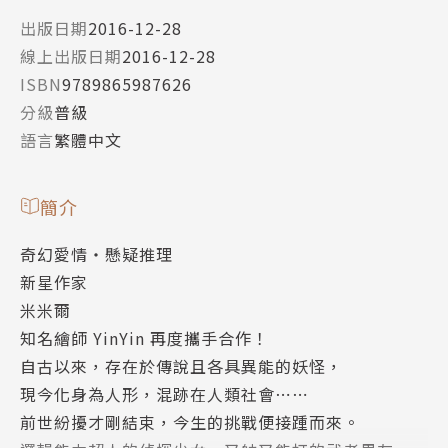
出版日期
2016-12-28
線上出版日期
2016-12-28
ISBN
9789865987626
分級
普級
語言
繁體中文
簡介
奇幻愛情・懸疑推理
新星作家
米米爾
知名繪師 YinYin 再度攜手合作！
自古以來，存在於傳說且各具異能的妖怪，
現今化身為人形，混跡在人類社會⋯⋯
前世紛擾才剛結束，今生的挑戰便接踵而來。