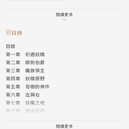
勇者一行人遇上了可愛卻潑辣得不得了的小小妖精，
獲對方邀請進入了傳說中的金色妖精原野。
閱讀更多
然而，在母樹影響下，思思卻看到即將面對的殘酷未
來。
目錄
困難的二選一，少女該如何抉擇？
目錄
瑪麗亞見證了艾莉與佛洛德的相識與分離，
第一章 初遇妖精
從她口中，思思等人知悉了艾莉的過去、賢者叛離的原
第二章 緋劍伯爵
因、
第三章 魔族領主
以及黑翼小姐伊妮卡的真正身分！
第四章 妖精原野
那是一個由無數巧合所拼湊而成的悲劇⋯⋯
第五章 母樹的條件
【特別收錄】＞緋紅之劍
第六章 左與右
傳說，從異界而來的初代勇者，擁有美麗的緋紅髮眸，
第七章 妖魔之地
更身具看出一切謊言的能力。
第八章 鍊金術師
這是繼承了緋色血脈的三個孩子、深埋心底的過去，他
第九章 黑翼小姐
們的回憶⋯⋯
第十章 賢者的叛離
閱讀更多