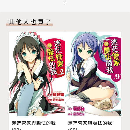
番外．緋紅之劍
作者後記／香草
其他人也買了
版權頁
迷茫管家與膽怯的我
迷茫管家與膽怯的我
(02)
(09)