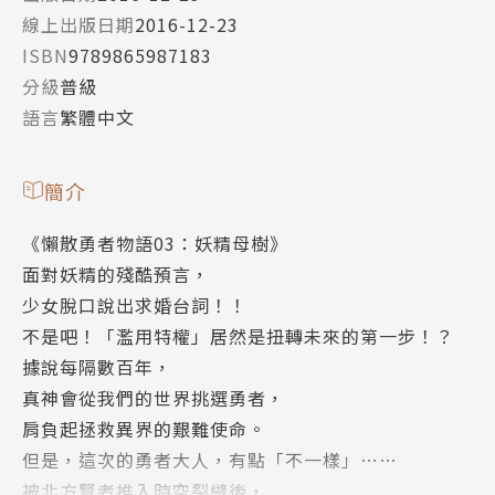
線上出版日期
2016-12-23
ISBN
9789865987183
分級
普級
語言
繁體中文
簡介
《懶散勇者物語03：妖精母樹》
面對妖精的殘酷預言，
少女脫口說出求婚台詞！！
不是吧！「濫用特權」居然是扭轉未來的第一步！？
據說每隔數百年，
真神會從我們的世界挑選勇者，
肩負起拯救異界的艱難使命。
但是，這次的勇者大人，有點「不一樣」……
被北方賢者推入時空裂縫後，