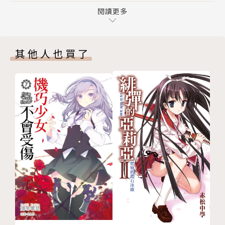
第九章 消滅邪靈
閱讀更多
第十章 事情的後續
尾聲
其他人也買了
作者後記／香草
版權頁