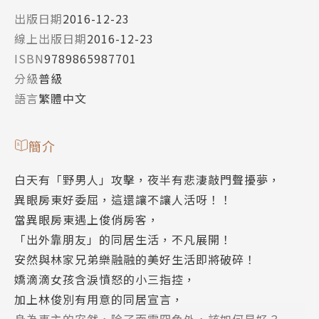
出版日期
2016-12-23
線上出版日期
2016-12-23
ISBN
9789865987701
分級
普級
語言
繁體中文
簡介
白天有「野男人」攻擊，夜半有悲淒敲門聲擾夢，
異眼房東好委屈，這還讓不讓人活呀！！
當異眼房東遇上俊俏房客，
「出外靠朋友」的同居生活，不凡展開！
安然與林家兄弟樂融融的美好生活即將破碎！
嬌滴滴女孩含淚憤怒的小三指控，
加上林俊別有用意的同居宣言，
身為事主的安然，除了面露囧色外，該如何是好？