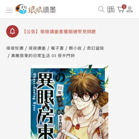
【公告】因 Readmoo 讀墨系統維護中，本站同步暫
0
停部分閱讀服務
【公告】琅琅讀墨數位閱讀資產合併與書櫃開通申請
【公告】琅琅讀墨書櫃開通常見問題
【公告】琅琅讀墨 3 分鐘完成書櫃開通與資產合併申
請圖文教學
琅琅悅讀
琅琅讀墨
電子書
輕小說
奇幻冒險
【公告】琅琅書店服務升級重要說明及資產合併結果
異眼房東的日常生活 03 夜半門鈴
查詢
【公告】因 Readmoo 讀墨系統維護中，本站同步暫
停部分閱讀服務