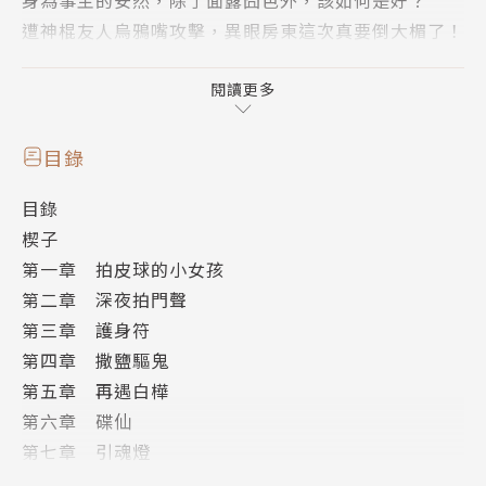
遭神棍友人烏鴉嘴攻擊，異眼房東這次真要倒大楣了！
面對夜夜敲門聲不斷、獨入異度空間的窘境，
安然與劉天華、林俊最終決定一口氣解決，
閱讀更多
組團與恐怖紅衣女童來個面對面的「親密」接觸。
無奈小夥伴們因故分散，
目錄
驚愕中，安然攤上了他的救命帥稻草⋯⋯
目錄
本書特色
楔子
輕懸疑靈異×更多詼諧吐槽
第一章 拍皮球的小女孩
暢銷作家
第二章 深夜拍門聲
香草，搶眼新作登場！
第三章 護身符
第四章 撒鹽驅鬼
第五章 再遇白樺
第六章 碟仙
第七章 引魂燈
第八章 廢棄的校舍