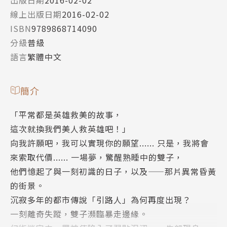
線上出版日期
2016-02-02
ISBN
9789868714090
分級
普級
語言
繁體中文
簡介
「平常都是英雄救美的故事，
這次就換我們美人救英雄吧！」
向我許願吧，我可以實現你的願望...... 只是，我將會
來索取代價...... 一場夢，驚醒熟睡中的雙子，
他們憶起了與一刻初識的日子，以及——那片異常昏黃
的街景。
沉寂多年的都市傳說「引路人」為何再度出現？
一刻離奇失蹤，雙子瀕臨暴走邊緣。