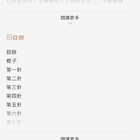
幻術迷宮中，眾神使陷入了弱點泥沼...... 牛郎現身，
卻躲躲藏藏不願與織女相認，
喜鵲忿恨交織，揭開一段「不值得的戀情」。
閱讀更多
尋人事件圓滿落幕，織女卻因內心動搖而出現危機！
目錄
目錄
楔子
第一針
第二針
第三針
第四針
第五針
第六針
第七針
第八針
第九針
閱讀更多