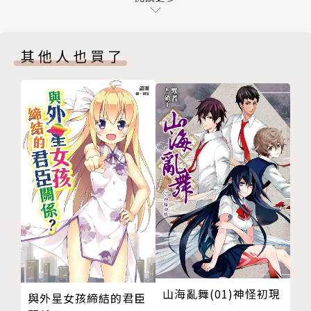
第十針
尾聲
其他人也買了
後記/醉琉璃
版權頁
山海亂舞(01)神怪初現
與外星女孩締結的君臣