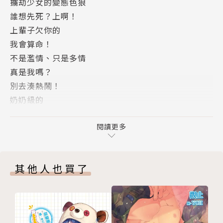
擄劫少女的變態色狼
誰想先死？上啊！
上輩子欠你的
我會算命！
不是濫情、只是多情
真是我嗎？
別去湊熱鬧！
奶奶級的
最強的妖族
我要先說遺言
閱讀更多
版權頁
其他人也買了