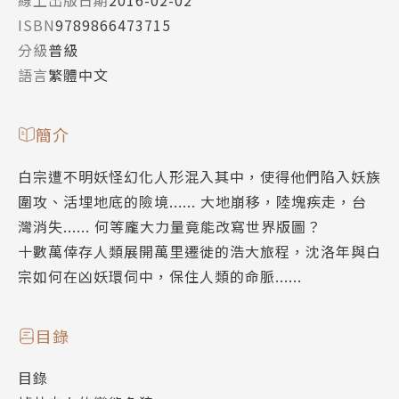
線上出版日期
2016-02-02
ISBN
9789866473715
分級
普級
語言
繁體中文
簡介
白宗遭不明妖怪幻化人形混入其中，使得他們陷入妖族
圍攻、活埋地底的險境...... 大地崩移，陸塊疾走，台
灣消失...... 何等龐大力量竟能改寫世界版圖？
十數萬倖存人類展開萬里遷徙的浩大旅程，沈洛年與白
宗如何在凶妖環伺中，保住人類的命脈......
目錄
目錄