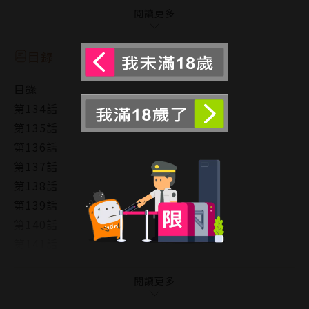
光海被迫穿著浴衣在大學參觀日打工，
閱讀更多
因為被高中生誤認為女生，使得他立志要鍛鍊體魄，
不料因為太過拼命而昏倒，此時救他的人是…！？
目錄
目錄
作者簡介
第134話
第135話
稲葉みのり
第136話
第137話
日本奈良縣出身的女性漫畫家，2003、2004年都獲頒
第138話
過集英社週刊YOUNG JUMP的MANGA GRAND PRIX
第139話
獎勵賞。在刊載數篇短篇作品之後，於2011年開始連
第140話
載《源君物語》。
第141話
第142話
第143話
閱讀更多
第144話