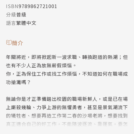
ISBN
9789862721001
分級
普級
語言
繁體中文
簡介
年關將近，即將掀起新一波求職、轉換跑道的熱潮；但
也有不少人正為放無薪假煩惱。
你，正為保住工作或找工作煩惱，不知道如何在職場成
功搶灘嗎？
無論你是才正準備踏出校園的職場新鮮人，或是已在場
上廝殺幾輪、力爭上游的無懼勇者，甚至是景氣潮流下
的犧牲者、想要再造工作第二春的沙場老將，想要找到
真正適合自己的好工作，不能隨波逐流、靠運氣，要怎
麼做，才能縱橫職場，且看Dr.Dai這回給大家開的20