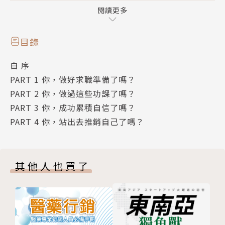
堂求職攻略！
閱讀更多
人的「信念」，是一件很奇特的事。
目錄
它，是看不見的；
自 序
但，它引導著一個人，走向一生前進的道路。
PART 1 你，做好求職準備了嗎？
有些目標和夢想，你想要，你去做，你就能得到。
PART 2 你，做過這些功課了嗎？
PART 3 你，成功累積自信了嗎？
激勵大師戴晨志博士，擅長的不只是激勵，還要再加上
PART 4 你，站出去推銷自己了嗎？
「努力」。
他今天的成功，並非一蹴可幾，在眾人看不見的背後，
其實是許多心血的累積，
其他人也買了
抓緊每一段零碎的時間，他狂唸報、唸廣告，唸入眼看
到的任何文字；
上成功嶺受訓，即使被操得滿身大汗，他還是握著筆，
坐在樹下猛寫日記；
看電影，也不忘帶著小筆記本，一發現名言佳句，摸黑