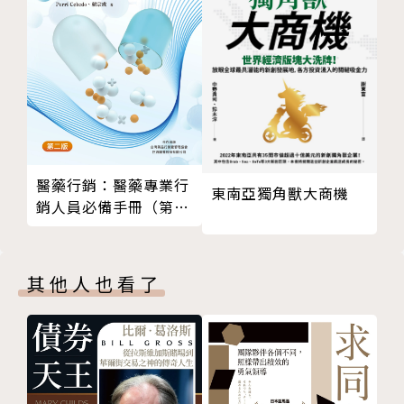
也要立刻記下來！
戴老師能夠建立大師級的地位，享譽海內外，包括兩岸
三地，
靠的就是支持他一路走來的「信念」，即使中途多次受
挫也不願意曲撓，
因為他的夠堅持，因為他的有計畫，因為他的成功行
醫藥行銷：醫藥專業行
東南亞獨角獸大商機
銷，
銷人員必備手冊（第二
他把自己進一步推站到世界各地的講台上，不藏私地分
版）
享自己的故事和經驗，
讓每個求職者都能抓住目標，實踐夢想，做自己真正感
其他人也看了
興趣、想要做的事！