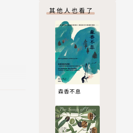
其他人也看了
森香不息
雙重性，
中的關鍵在