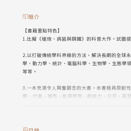
簡介
【書籍重點特色】
1.比擬《槍炮、病菌與鋼鐵》的科普大作。試圖
2.以打破傳統學科界線的方法，解決長期的全球
學、動力學、統計、電腦科學、生物學、生態學
等等。
3.一本充滿令人興奮觀念的大書。本書極具原創
眠、代謝、城市、能源使用、創造力、公司，甚
要錯過這本書。
4.對於現代社會與經濟、新創公司、大型企業與
術專家、市長、都市領導人與任何想理解形塑我
目錄