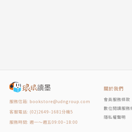
個別表現與標準差：全世界最強壯的人
更嚴重誤導的結論與對規模的誤解：迷幻藥用量
當外在環境改變，所有的系統（人類、細胞、大
身體質量、凱特勒、一般人與社會物理學
因此是各種系統生存的必要條件。
創新與成長的極限
大東方號、寬軌鐵路與卓爾不凡的布魯內爾
簡而言之，本書探究各種組織和生物有機體的「
福祿德與模型理論的起源
類似性與相似性：無維度與尺度不變性
•城市或企業要到多大才叫做大？紐約是大鯨魚
3 生命的簡單、統一與複雜
•為什麼人類只能活到120多歲，而不是千歲或
從夸克與弦，到細胞與鯨魚
•我們能從細胞和複雜分子的特性來計算生命期
代謝率與自然選擇
•大象、老鼠和所有哺乳動物在一生中的心跳次數
複雜之下的簡單：克萊伯定律、自相似性與規模
•為什麼多數企業像老鼠一樣短命？
關於我們
普遍性與控制生命的神奇數字四
•我們能建立一個理論，同時解釋人類和企業為
會員服務條款
服務信箱: bookstore@udngroup.com
能量、突現法則，以及生命的階層
•我們能從數量上理解企業如何誕生、滅亡，並
數位閱讀服務
網絡與¼冪次異速縮放的由來
客服電話: (02)2649-1681分機5
•能預測微軟或Google何時倒閉嗎？
隱私權聲明
當物理學遇見生物學：理論、模型與解釋的本質
•城市有極限規模或最適規模嗎？
服務時間: 週一～週五09:00~18:00
網絡原理與異速縮放的由來
•為什麼生活節奏要一直加快？為什麼創新速率