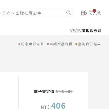
0
琅琅悅讀
琅琅原創
紀念東野圭吾
申請資產合併
查詢合併結果
電子書定價
NT$ 580
406
NT$