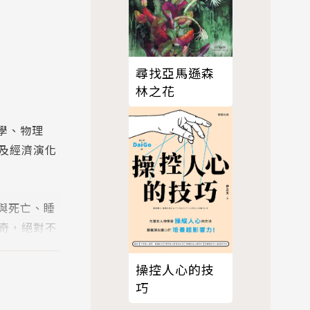
尋找亞馬遜森
林之花
學、物理
及經濟演化
與死亡、睡
奇，絕對不
操控人心的技
執行長、技
巧