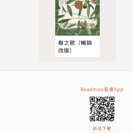
可縮放性」
樹之歌（暢銷
改版）
Readmoo看書App
前往下載