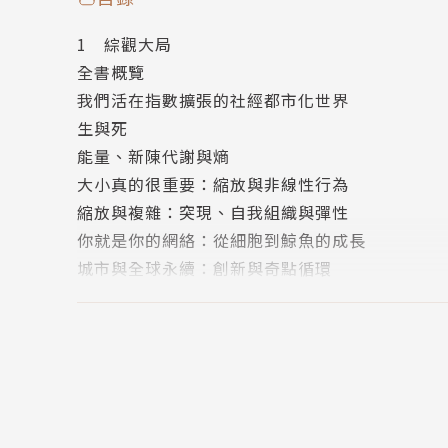
1 綜觀大局
規模比例大小，很有事！
全書概覽
宇宙世界運作的祕密全都和規模有關，
我們活在指數擴張的社經都市化世界
它背後神奇的縮放法則顯示，規模主宰了一切生
生與死
從細胞到城市，從企業到環境生態系統，從千分
能量、新陳代謝與熵
本書帶你在生命的複雜中尋找簡單與一致。
大小真的很重要：縮放與非線性行為
縮放與複雜：突現、自我組織與彈性
•當城市與公司的規模加倍時，會發生什麼事？
你就是你的網絡：從細胞到鯨魚的成長
•如果一棟建築物、一架飛機、一個經濟體或一
城市與全球永續：創新與奇點循環
•如果某城市的人口變成兩倍，道路會不會也大
公司與行業
•如果某公司的銷售加倍，獲利會不會也跟著加
2 萬物的測量方法 縮放法則導論
•如果某隻動物的體重減半，需要的食物是不是
從酷斯拉到伽利略
超人：誤導的結論與對規模的誤解
城市是文明、創新、財富與權力的匯集中心，但
數量級、對數、地震與芮氏地震規模
「城市的科學」有存在的必要，我們要問，是否
舉重與檢驗伽利略
於「規模」以及背後原理。