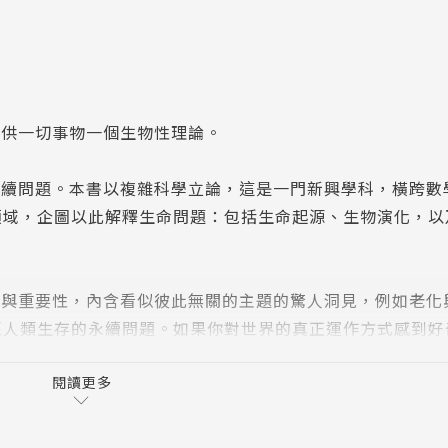
提供一切事物一個生物性理論。
永續問題。本書以複雜科學立論，這是一門新興學科，橫跨數
領域，企圖以此解釋生命問題：包括生命起源、生物演化，以
性與重要性，內含看似彼此無關的主題的驚人洞見，例如老化
至人類生存的永續問題。如果你對世界的真正運作方式感到好
閱讀更多
城市發展的基本科學法則，提出非常強有力的全新見解。企業
們複雜組織的世界背後的簡單法則，一定要讀這本書。