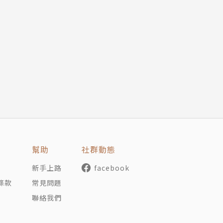
、大象、泰諾與嬰兒
象、城市或企業）都要改變規模才能去適應、演化或成長。「
規模」。會觸及的問題包括：
？微軟是大象？
萬萬歲？
限嗎？我們能改變他們而延長壽命嗎？
都差不多（15億次），為何壽命卻有差別？
經濟
幫助
社群動態
何死去嗎？
新手上路
facebook
因此預測它們的壽命嗎？
條款
常見問題
聯絡我們
要不斷提升？