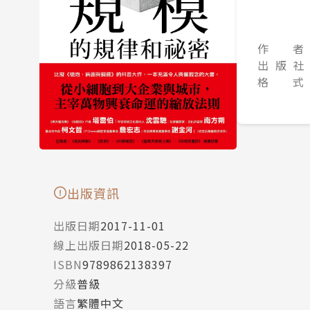
作 者
出 版 社
格 式
出版資訊
出版日期
2017-11-01
線上出版日期
2018-05-22
ISBN
9789862138397
分級
普級
語言
繁體中文