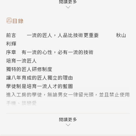
的來訪，而且幾乎每天都能接到演講、上電視或採訪的
閱讀更多
邀請，人們如此關注是因為「秋山木工」的一流人才育
成制度，受到社會各界青睞的緣故。
目錄
前言 一流的匠人，人品比技術更重要 秋山
為了把年輕學徒培養成一流匠人，「秋山木工」創立了
利輝
一套八年育人制度，本書完整記載這套制度的基本法則
序章 有一流的心性，必有一流的技術
──「匠人須知三十條」。禮儀、感謝、尊敬、關懷、
培育一流匠人
謙虛……這些做人最重要的事，每一條都是貌似簡單的
獨特的匠人研修制度
基本道理，卻能有效地磨練心性和品格，喚醒每個人體
讓八年育成的匠人獨立的理由
內的一流精神。
學徒制是培育一流人才的藍圖
進入工房的學徒，無論男女一律留光頭，並且禁止使用
無論在哪種產業，每位工作者的手中，都有一項專業技
手機、談戀愛
能。平時不忘反覆練習基本功、不忘初心，就能夠不斷
植下「一流之根」的「匠人須知三十條」
進步，成為企業、老闆和顧客眼中不可或缺的一流人
附注 職人工具——鉋刀
閱讀更多
才。這些思想，都包含在「匠人須知三十條」中。
匠人須知三十條