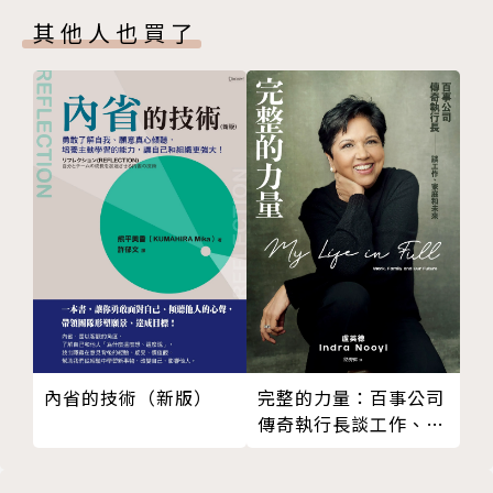
匠人須知 一 進入作業場所前，必須先學會打招
每個人都擁有成功的潛質，想要成為一流人才，唯有相
其他人也買了
呼
信自己的能力，一邊揮灑汗水、一邊鍛鍊自己的實力。
匠人須知 二 進入作業場所前，必須先學會聯
流汗學會的東西，將成為一生的財富。
絡、報告、協商
匠人須知 三 進入作業場所前，必須先是一個開
──守、破、離 修業完畢，出來獨立之後，人生便邁
朗的人
向嶄新的道路，為自己、為他人、為社會工作，生命將
匠人須知 四 進入作業場所前，必須成為不會讓
會熠熠生輝。
周圍的人變焦躁的人
匠人須知 五 進入作業場所前，必須要能夠正確
名人推薦
聽懂別人説的話
匠人須知 六 進入作業場所前，必須先是和藹可
「本書講述的是透過磨礪心性，使人生變得豐富、多彩
親、好相處的人
的日式工作之法。」──稻盛和夫，京瓷創始人、盛和
匠人須知 七 進入作業場所前，必須成為有責任
塾塾長
內省的技術（新版）
完整的力量：百事公司
心的人
傳奇執行長談工作、家
匠人須知 八 進入作業場所前，必須成為能夠好
「功夫是什麼？就是時間。」真正的成功是從最不起
庭和未來
好回應的人
眼、最基本的開始反覆練習，才能打好最堅實的基底能