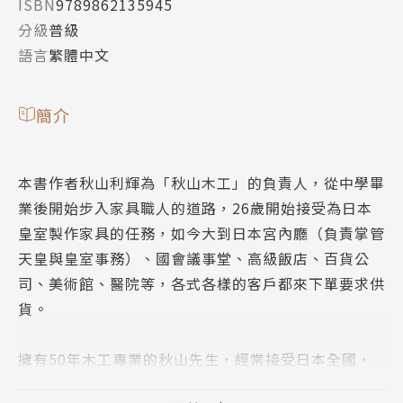
ISBN
9789862135945
分級
普級
語言
繁體中文
簡介
本書作者秋山利輝為「秋山木工」的負責人，從中學畢
業後開始步入家具職人的道路，26歲開始接受為日本
皇室製作家具的任務，如今大到日本宮內廳（負責掌管
天皇與皇室事務）、國會議事堂、高級飯店、百貨公
司、美術館、醫院等，各式各樣的客戶都來下單要求供
貨。
擁有50年木工專業的秋山先生，經常接受日本全國，
甚至中國、美國及俄羅斯等海外著名企業經營者或幹部