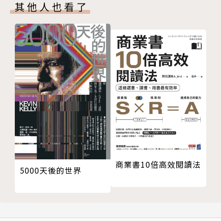
匠人須知 九 進入作業場所前，必須成為能為人
力。當每個人都願意慢慢穩紮穩打，腳踏實地以愚公移
其他人也看了
著想的人
山的堅持，發動來自內在的力量，全心全意投入，終會
匠人須知 十 進入作業場所前，必須成為「愛管
有修成正果的一天。正值台灣重新檢討技職教育的當
閒事」的人
下，這本書無疑及時地給了我們最真實、也最懇切的提
匠人須知 十一 進入作業場所前，必須成為執著的
醒！」──嚴長壽，公益平台文化基金會董事長
人
匠人須知 十二 進入作業場所前，必須成為有時間
作者簡介
觀念的人
匠人須知 十三 進入作業場所前，必須成為隨時準
秋山利輝
備好工具的人
匠人須知 十四 進入作業場所前，必須成為很會打
秋山木工集團負責人
掃整理的人
商業書10倍高效閱讀法
匠人須知 十五 進入作業場所前，必須成為明白自
一般社團法人秋山學校代表理事。1944年出生於奈良
5000天後的世界
身立場的人
縣，國中畢業後便步上家具工匠之路，1971年成立秋
匠人須知 十六 進入作業場所前，必須成為能夠積
山木工有限公司。
極思考的人