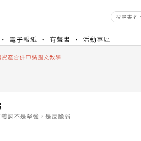
資產合併結果查詢
電子報紙
有聲書
活動專區
書櫃開通申請
與資產合併申請圖文教學
資產合併結果查詢
書櫃開通申請
弱
反義詞不是堅強，是反脆弱