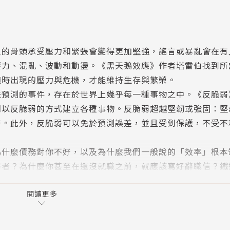
人的骨頭承受壓力和緊張會變得更加堅強，謠言或暴亂會在有
壓力、混亂、波動和動盪。《黑天鵝效應》作者塔雷伯找到所
適時出現的壓力與危機，才能維持生存與繁榮。
法預測的事件，存在於世界上幾乎每一種事物之中。《反脆弱
們以反脆弱的方式建立各種事物。反脆弱超越堅韌或強固：堅
好。此外，反脆弱可以免於預測誤差，並且受到保護，不受不
為什麼債務對你不好，以及為什麼我們一般說的「效率」根本
弱者？為什麼你甚至在還沒就職之前，就應該寫好辭職信？鐵
生的大小決定、政治、都市計畫、戰爭、個人理財、經濟體系
定世界中的藍圖，也是面對隨時可能出現的黑天鵝事件時的終
閱讀更多