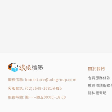
第四冊 可選擇性、技術與反脆弱的智慧
研究院《工業技術與資訊月刊》特約譯者。
12 泰勒斯的甜葡萄
13 教鳥如何飛
14 當兩件事不是「同一回事」
15 輸家寫的歷史
16 混亂中的秩序
17 胖子東尼和蘇格拉底辯論
第五冊 非線性與非線性
18 一塊大石頭和一千顆小石子的不同
19 點金石與反點金石
關於我們
第六冊 否定法
會員服務條款
20 時間與脆弱性
服務信箱: bookstore@udngroup.com
數位閱讀服務
21 醫療、凸性和不透明
客服電話: (02)2649-1681分機5
隱私權聲明
22 活得久，但不是太久
服務時間: 週一～週五09:00~18:00
第七冊 脆弱性與反脆弱性的倫理
23 切身利害:反脆弱性與犧牲他人的可選擇性