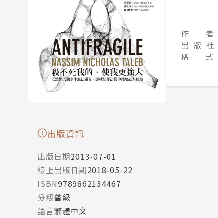
作 者
出 版 社
格 式
出版資訊
出版日期
2013-07-01
線上出版日期
2018-05-22
ISBN
9789862134467
分級
普級
語言
繁體中文