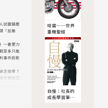
人試圖鎮壓
哈雷──世界
謂「反脆
重機聖經
》一書更力
韌至多只能
利事件的影
缺乏效率？
達尼號的沉
和醫療系
自慢：社長的
極自保守
成長學習筆記
(2018年終極修