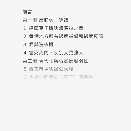
納西姆．尼可拉斯．塔雷伯（Nassim Nicholas 
前言
致力研究不確定性、機率和知識的問題。擁有華頓學院（Wha
第一冊 反脆弱：導讀
is）的博士學位。他在商場中打滾和當計量交易
１ 達摩克里斯與海德拉之間
者。著有《隨機的致富陷阱》（Fooled by Ran
２ 每個地方都有過度補償和過度反應
報》（The New York Times）等各大
３ 貓與洗衣機
錄》（The Bed of Procrustes）則是作者
４ 害死我的，使別人更強大
黑天鵝世界中極具革命性力量的終極自保手冊（
第二冊 現代化與否定反脆弱性
熱的思想家。雖然大部分時間遺世獨居，埋首書
５ 露天市場與辦公大樓
出教授。他的研究主題是「不透明之下的決策」
６ 告訴他們我愛（若干）隨機性
了解的世界中。
７ 天真的干預
譯者簡介
８ 預測是現代化的產物
羅耀宗
第三冊 非預測的世界觀
台灣清華大學工業工程系、政治大學企業管理研
９ 胖子東尼和脆弱推手
外新聞組主任、寰宇出版公司總編輯。所著《Goo
10 塞內加的上檔利益和下檔損失
金書獎。另著有《第二波網路創業家：Google, 
11 不要和搖滾明星結婚
二年「白金翻譯家」獎。現為財金、商業、科技