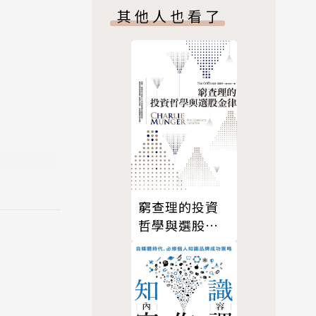
訂版)
其他人也看了
 of Par
研究工作
者盤踞《紐約時
《黑天鵝語
ile）更是
上最炙手可
風險工程傑
在無法全盤
窮查理的投資
哲學與選股金
律
濟日報》國
處九十四年度
版公司二ＯＯ
、工業技術