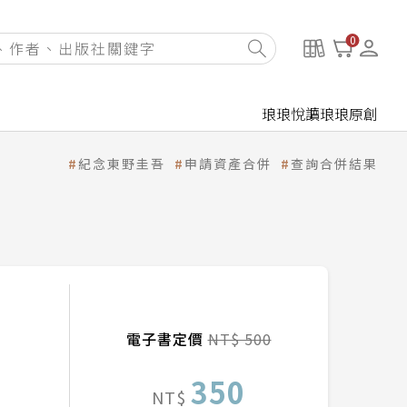
0
琅琅悅讀
琅琅原創
紀念東野圭吾
申請資產合併
查詢合併結果
電子書定價
NT$ 500
350
NT$