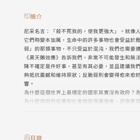
簡介
尼采名言：「殺不死我的，使我更強大」。就像
它們時變本加厲，生命中的許多事物也會受益於
弱」的那類事物，不只受益於混沌，我們也需要
《黑天鵝效應》告訴我們，非常不可能發生和無
陳不確定是件好事，甚至有其必要，並且建議我
夠抵抗震撼和維持原狀；反脆弱則會變得愈來愈
響。
為什麼這個世界上最穩定的國家其實沒有政府？
為什麼政府的反應和社會政策保護強者，卻傷害
沒為何拯救了更多生命？這本書大談試誤法、人
統……風格獨樹一幟。《反脆弱》是生活在不確
則。
作者簡介
目錄