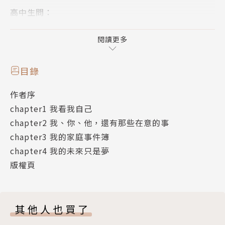
高中生問：
●怎麼拒絕一個容易受傷的人的告白？
●我不想念大學卻也沒有勇氣改變現況，可否給我建
閱讀更多
議？
目錄
學業的無助、人際關係的困惑、愛情的到來，
作者序
以及來自親子關係間的壓力、未來的迷網……
chapter1 我看我自己
這些孩子們的問題，父母是否曾站在孩子的角度理解與
chapter2 我、你、他，還有那些在意的事
傾聽？
chapter3 我的家庭事件簿
chapter4 我的未來只是夢
呂律師將孩子們的問題，以最擅長的邏輯思維轉化成文
版權頁
字，
期盼化解親子間的對立，重啟親子間的瞭解、互動與對
話。
其他人也買了
世界上沒有問題孩子，只有孩子的問題，
推薦給父母親與孩子們共讀！