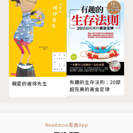
任何的關係其實也都是如此。
●家庭：一個人如果只剩下另一個人，不管他是說說而
已，還是認真的，你都只需要同情他，但不需要同意
他。
●未來：你們可以有選擇，選擇成為一個好人，這個好
人，不是很有成就的人，而是找到自己的天賦，照顧好
自己與身邊的人。
作者簡介
呂秋遠
有趣的生存法則：20部
親愛的彼得先生
超完美的黃金定律
律師工作面對了大部分人生活中所不想直視的難題或難
堪，因此一直把寫作當成出口，不僅療癒自己，也鼓舞
了大家。這些人從10歲到70歲不等，當中有許多人透
過私訊詢問律師，除了借重其法律專業外，也非常倚賴
他的心靈啟發。儘管律師工作始終忙碌，呂律師仍是盡
Readmoo看書App
可能回覆所有訊息，在他強悍的外表下有顆柔軟的心，