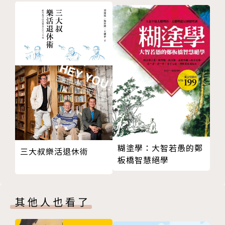
在理解和陪伴中，孩子將因而有面對世界的自信與勇
氣！
律師不僅解決許多婚姻問題，也面對10-18歲孩子/青
少年的問題。許多孩子不願與父母親或師長說的事，卻
在律師臉書留訊息詢問或求救。律師不是教養專家，所
以這不是一本教養書，本書只想藉此化解親子間的對
立，鼓勵親子試著站在對方的角度思考、多傾聽彼此的
內心......孩子們也將因為父母的理解與陪伴，更有自信
糊塗學：大智若愚的鄭
三大叔樂活退休術
與勇氣度過青春期。
板橋智慧絕學
呂麗絲精選金句：
●自我：你的存在不是為了消失，你的出生更不是為了
其他人也看了
死亡，因為中間有過程。
●人際：適當的友誼，是三分甜，而不是全糖。擴充到