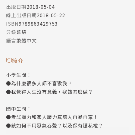
出版日期
2018-05-04
線上出版日期
2018-05-22
ISBN
9789863429753
分級
普級
語言
繁體中文
簡介
小學生問：
●為什麼很多人都不喜歡我？
●我覺得人生沒有意義，我該怎麼做？
國中生問：
●考試壓力和家人壓力真讓人自暴自棄！
●該如何不用忍氣吞聲？以及保有隱私權？