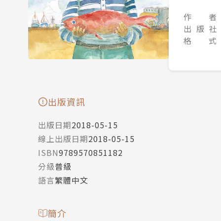
作 者
出 版 社
格 式
出版資訊
出版日期
2018-05-15
線上出版日期
2018-05-15
ISBN
9789570851182
分級
普級
語言
繁體中文
簡介