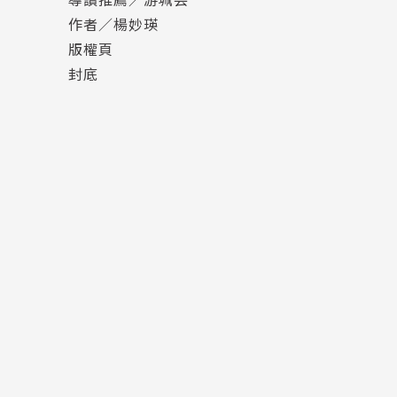
感，串聯一起，是生命教育傳達愛的一本繪本。
作者／楊妙瑛
版權頁
※ 名家溫馨推薦
封底
吳方芳（家立立基金會創辦人）
陳欣希（臺灣讀寫教學研究學會理事長）
游珮芸（臺東大學兒文所所長、兒童文學學會理
盧彥芬（公共電視董事、兒童文化藝術基金會執
作者簡介
作者：楊妙瑛