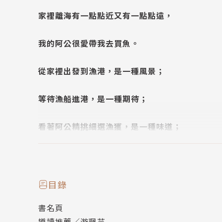
家裡離海有一點點近又有一點點遠，
我的阿公很愛帶我去買魚。
從家裡出發到漁港，是一種風景；
等待漁船進港，是一種期待；
看著阿公精挑細選漁獲，是一種味道；
當魚變成了食物，是一種滿足；
而阿公，阿公是我最愛最愛的人……
目錄
書名頁
臺灣環海，有許多漁產，漁港的環境極為特殊有
導讀推薦／游珮芸