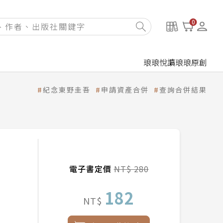
0
琅琅悅讀
琅琅原創
紀念東野圭吾
申請資產合併
查詢合併結果
電子書定價
NT$ 280
182
NT$