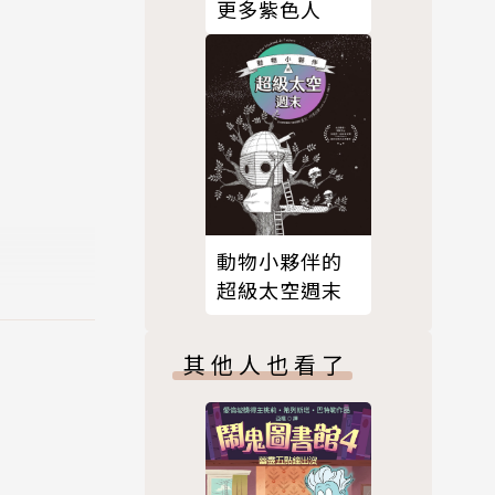
更多紫色人
動物小夥伴的
超級太空週末
其他人也看了
爺孫倆的情