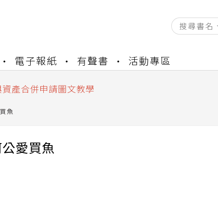
資產合併結果查詢
電子報紙
有聲書
活動專區
書櫃開通申請
與資產合併申請圖文教學
資產合併結果查詢
書櫃開通申請
買魚
阿公愛買魚