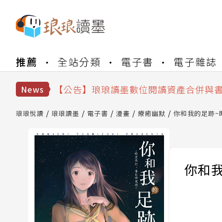
【公告】琅琅書店服務升級重要說明及
推薦
全站分類
電子書
電子雜誌
【公告】因 Readmoo 讀墨系統維護
【公告】琅琅讀墨數位閱讀資產合併與
News
【公告】琅琅讀墨書櫃開通常見問題
【公告】琅琅讀墨 3 分鐘完成書櫃開通
琅琅悅讀
琅琅讀墨
電子書
漫畫
療癒幽默
你和我的足跡~
【公告】琅琅書店服務升級重要說明及
【公告】因 Readmoo 讀墨系統維護
你和我