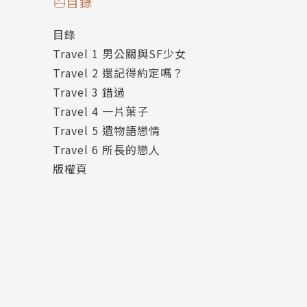
目錄
《時光當鋪》作者千川：
目錄
『這是一部該讓所有人看到的漫畫，看完後十分
Travel 1 男公關與SF少女
是再一次認識自己的最好方式，我們追求著未來
Travel 2 還記得約定嗎？
作者簡介
Travel 3 錯過
Travel 4 一片葉子
よしづきくみち
Travel 5 遺物語戀情
Travel 6 所長的戀人
日本知名漫畫家，畫風清爽近人。跨足於漫畫及
版權頁
為輕小說「我成了校園怪談的原因」的小說繪師