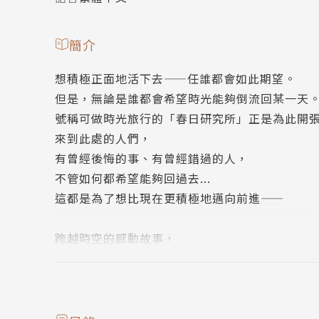
簡介
想積極正面地活下去——任誰都會如此期望。
但是，無論是誰都會希望時光能夠倒流回某一天
號稱可做時光旅行的「春日研究所」正是為此開
來到此處的人們，
有曾經後悔的事、有曾經錯過的人，
不管如何都希望能夠回過去...
這都是為了想比現在更積極地邁向前進——
跨越時空的感動故事，
揭開序幕！！
名人推薦