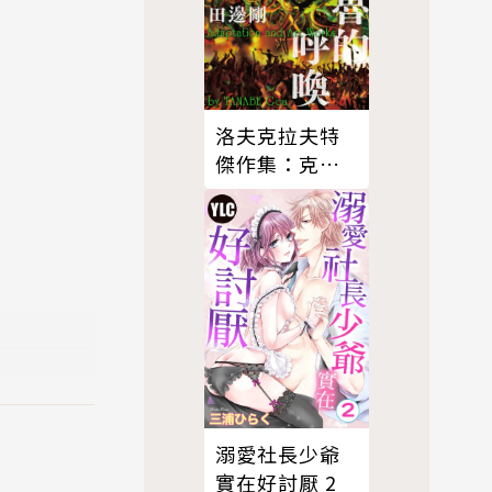
洛夫克拉夫特
傑作集：克蘇
魯的呼喚
溺愛社長少爺
實在好討厭 2