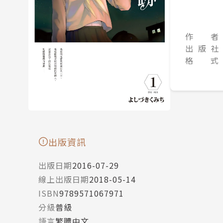
作 者
出 版 社
格 式
出版資訊
出版日期
2016-07-29
線上出版日期
2018-05-14
ISBN
9789571067971
分級
普級
語言
繁體中文