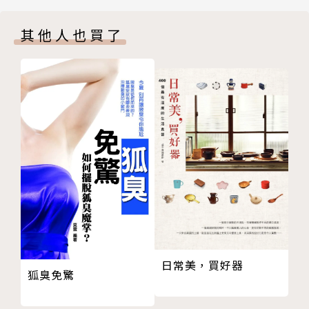
節都有詳盡解釋，並提醒可能失敗的原因，或是科學原
熱帶水果塔
理，每款甜點還有插圖和照片步驟解說，讓你絕不出
其他人也買了
紅莓開心果夏洛特
錯。
牛奶巧克力木柴蛋糕
✻ 甜塔 ✻
本書中有非常多實用訊息，包括如何保存成品、每種材
蛋白霜檸檬塔
料的特性與在甜點中扮演的角色等。無論是業餘甜點愛
青檸小塔
好者還是專業甜點師，這絕對是一本實用滿分的必備甜
覆盆子席布斯特小塔
點工具書！
草莓塔
百香果塔
審訂者：李芹／鬥牛犬甜點工作室負責人
巧克力塔
大學美術系畢業後，本來要去法國繼續藝術之路，卻在
香草塔
因緣際會下到了巴黎藍帶廚藝學院學習甜點，開啟了甜
胡桃塔
點人生。之後在各地工作累積經驗，於2010年成立鬥
焦糖蘋果沙布雷
牛犬法式糕點與烘培教室，希望將道地法式甜點帶入更
日常美，買好器
✻ 泡芙 ✻
多人的生活之中。
狐臭免驚
巧克力閃電泡芙
咖啡修女泡芙