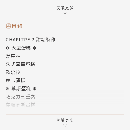
5．以科學方法解釋製作原理與使用材料，完全剖析所
需技巧，解答你對甜點製作的各種疑惑。
閱讀更多
6．超大尺寸精裝版：寬24.5 x高 32.8 cm，一目了然
好閱讀。
目錄
CHAPITRE 2 甜點製作
一本好的甜點製作書不只步驟分解，更要能夠教導讀者
✻ 大型蛋糕 ✻
最紮實的基礎，並應用在各種甜點中。
黑森林
法式草莓蛋糕
黑森林、提拉米蘇、櫻桃圓頂慕斯、草莓塔、焦糖蘋果
歐培拉
沙布雷、聖人泡芙、巧克力閃電泡芙、蘭姆巴巴、國王
摩卡蛋糕
派、蒙布朗、瑪德蓮、香草馬卡龍、乳酪蛋糕......收錄
✻ 慕斯蛋糕 ✻
各式經典夢幻蛋糕。
巧克力三重奏
焦糖慕斯蛋糕
從基礎的麵團、煮糖、淋面、裝飾，到組合成完整華麗
提拉米蘇
的蛋糕，沒有一本甜點書像這本一樣完整！所有基礎技
榛果巧克力慕斯蛋糕
閱讀更多
法一次網羅，所有最受歡迎的蛋糕全部剖析，每一個細
櫻桃圓頂慕斯