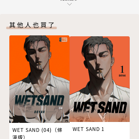
pute：31
番外篇[ JOKER ]
其他人也買了
版權頁
WET SAND 1
WET SAND (04)（條
漫版）