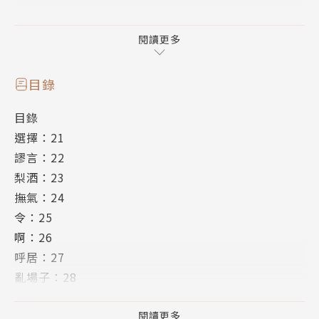
當身上還殘留過去影子的殘像，
刻下悲哀的爪痕時，
閱讀更多
某個”聲音”在琲世的腦海裡響起――！
目錄
作者簡介
目錄
石田スイ
選擇：21
謬言：22
2010年以《東京喰種》一作獲頒YOUNG JUMP漫畫
梨酒：23
新人獎──月例第113回「MANGA GRAND PRIX」的
撫氣：24
準優秀賞，就此出道成為連載作家。
令：25
啊：26
相關著作：《東京喰種：re(2)》《東京喰種:re(01)》
呼居：27
《東京喰種【zakki】(全)》《東京喰種(14)完》
亂場子：28
栖求：29
凍結：30
閱讀更多