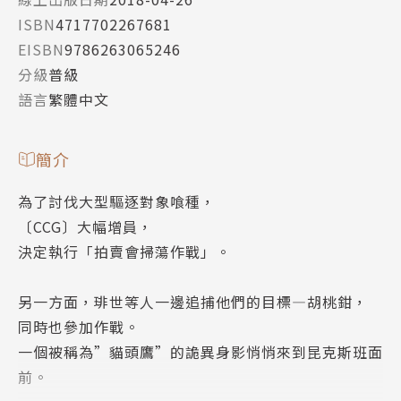
ISBN
4717702267681
EISBN
9786263065246
分級
普級
語言
繁體中文
簡介
為了討伐大型驅逐對象喰種，
〔CCG〕大幅增員，
決定執行「拍賣會掃蕩作戰」。
另一方面，琲世等人一邊追捕他們的目標―胡桃鉗，
同時也參加作戰。
一個被稱為”貓頭鷹”的詭異身影悄悄來到昆克斯班面
前。