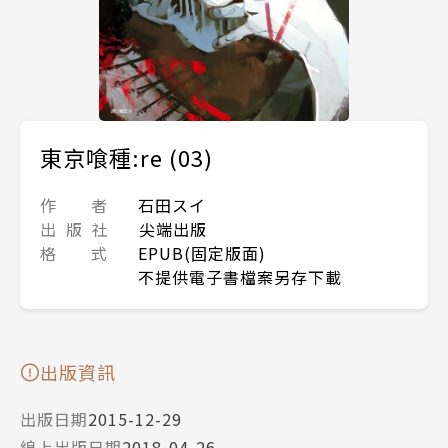
東京喰種:re (03)
作 者
石田スイ
出 版 社
尖端出版
格 式
EPUB(固定版面)
不提供電子書檔案另存下載
出版資訊
出版日期
2015-12-29
線上出版日期
2018-04-26