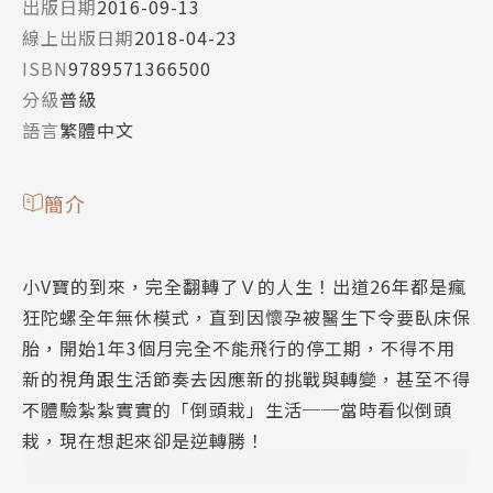
出版日期
2016-09-13
線上出版日期
2018-04-23
ISBN
9789571366500
分級
普級
語言
繁體中文
簡介
小V寶的到來，完全翻轉了Ｖ的人生！出道26年都是瘋
狂陀螺全年無休模式，直到因懷孕被醫生下令要臥床保
胎，開始1年3個月完全不能飛行的停工期，不得不用
新的視角跟生活節奏去因應新的挑戰與轉變，甚至不得
不體驗紮紮實實的「倒頭栽」生活──當時看似倒頭
栽，現在想起來卻是逆轉勝！