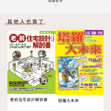
跳級Ｖ媽的進化之路
閱讀更多
色，就能欣賞自己的與眾不同。
老公的愛妻守則
Chapter 2 別說不可能
至於每個媽媽最關心的產後瘦身問題，產後迅速恢復身
其他人也買了
NEVER SAY NEVER！
材的Ｖ媽也貼心附上「鋼鐵V的健身課」，跟大家分享
Keep going！好漢不提當年勇
她的教練課，並告訴大家如何透過飲食和運動，做一個
從《可愛女人》寫到《小女子》
最健康的漂亮媽咪。
出其不意
累積經驗值才找得到key！
準備好要倒頭栽你的人生了嗎？
工作中學到的事
拿掉主見看事情
本書特色
施比受更有福
Ｖ的私房選才術
✓完整記錄V臥床142天翻轉看世界的樂天日記。
工作小確幸
✓V珍藏生活照獨家曝光。
超越巔峰
✓獨家收錄20／30／35+各階段的V式時尚，揭露V個
上台恐懼症
性私著及時尚穿搭TIPS。
老前住宅設計解剖書
塔羅大未來
Chapter 3 面對
✓隨書附贈「鋼鐵V的健身課」運動別冊，跟著V的私人