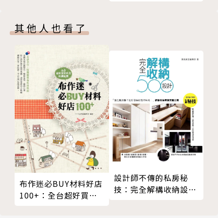
面對才有機會改變
健身教練一起訓練，迅速恢復身材！
面對時的正面思考
✓隨書附贈 NEVER SAY NEVER！V式時尚獨家設計款
其他人也看了
情緒抽屜的開關
化妝包。
進步3步驟
✓書中QRCode找驚喜，小Ｖ寶超萌影片首度曝光！
新手上路闖江湖
作者簡介
面對迷路，找到新出路！
面對自己的不平凡
徐若瑄 Vivian Hsu
3句嗨進時尚第一排
面對，讓我成為更好的人
個人Facebook追蹤粉絲190萬人，出道26年，懷孕期
Chapter 4 守護者
間首度停下她的工作節奏，而這段因臥床安胎而啓動的
美滿的家庭不是只有一種樣板
翻轉人生契機，也讓大家看到，她如何以專屬的Ｖ式幽
我的超人媽媽
默樂天以對，完成人生筆記中最勇敢的一頁！
俠客徐老爹
設計師不傳的私房秘
姊，你睡了嗎
﹝It’s V！﹞
布作迷必BUY材料好店
技：完全解構收納設計
弟弟的告白
100+：全台超好買材
500
Chapter 5 我的Style
料店採購地圖
V的綽號：鋼鐵V、V哥、徐小V、V媽、李太太