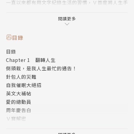
一直以來都有用文字紀錄生活的習慣，Ｖ首度將人生手
稿化作鉛字，以倒敘的時間軸，從那段「倒頭栽」的臥
床時光談起，分享初為人妻及人母的心情點點滴滴，繼
閱讀更多
續談到工作上轉換成音樂創作人的心路歷程、初踏入演
藝圈的努力過程、守護家人的時光；面對不按牌理出牌
目錄
的人生挑戰，從視野到心境都跟著倒頭栽的風景而重新
目錄
翻轉，事過境遷，重新回顧一路走來的種種，從親子、
Chapter 1 翻轉人生
愛情、工作、家人到時尚，娓娓道來的Ｖ式幽默，有如
倒頭栽，是我人生最忙的通告！
緩緩漫溢的回憶暖流，溫暖著遇到困境仍努力不懈的朋
針包人的災難
友們！其實，只要在生活中多一點幽默，或許換個視
自我催眠大絕招
角，翻轉的契機就在眼前！
英文大補帖
愛的總動員
當然，每次現身的打扮總能成為時尚指標的V式獨家時
周年慶告白
尚觀點，也在書裡完整呈現，分享20／30／35+不同
Ｖ寶解密
階段的Ｖ式Style，以及各階段的時尚風格練習，只要
Ｖ寶安撫術
有自己的style，就有機會成為icon，找出自己的特