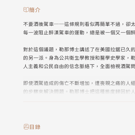
簡介
不要酒後駕車──這條規則看似再簡單不過，卻
每一波阻止醉漢駕車的運動，總是被一個又一個
對於這個議題，勒那博士講述了在美國拉鋸已久
的另一派。身為公共衛生學教授和醫學史學家，
人主義和公民自由的信念脈絡下，全面檢視酒駕
即使酒駕造成的傷亡不斷增加，遭喪親之痛的人
的步驟來解決問題。勒那博士把這種態度歸因於
勢，以及對禁酒令的反彈延燒至今。
本書引人入勝地探討了酒駕歷史、民間與專業人
經過了數十年的警告，人們還是選擇在酒醉時駕
目錄
以及「分心駕駛」這新型的流行病。