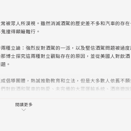
太常被眾人所漠視。雖然消滅酒駕的歷史差不多和汽車的存在
醉鬼撞得顛簸難行。
的兩種立論：強烈反對酒駕的一派，以及堅信酒駕問題被過度
勒那博士探究這兩種對立觀點存在的原因，並從美國人對飲酒
問題。
組成倡導團體，熱誠推動教育和立法，但是大多數人依舊不願
人們對飲酒和駕車的熱愛、未完備的大眾運輸系統、酒商遊說
閱讀更多
士終止酒駕的努力，以及民眾對個人自由極限一再的挑戰與測
車？本書提供了至關重要的歷史教訓，有助於理解酒駕這古老