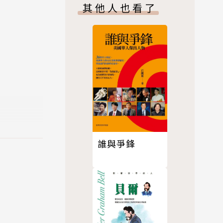
其他人也看了
與《當病情見
榮獲美國醫學史
生物倫理
誰與爭鋒
的節目中擔
科主任、臺