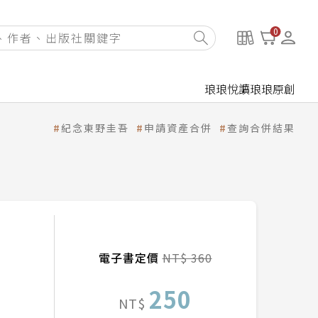
0
琅琅悅讀
琅琅原創
紀念東野圭吾
申請資產合併
查詢合併結果
電子書定價
NT$ 360
250
NT$