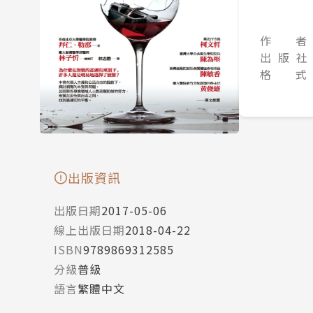
作 者
出 版 社
格 式
出版資訊
出版日期
2017-05-06
線上出版日期
2018-04-22
ISBN
9789869312585
分級
普級
語言
繁體中文