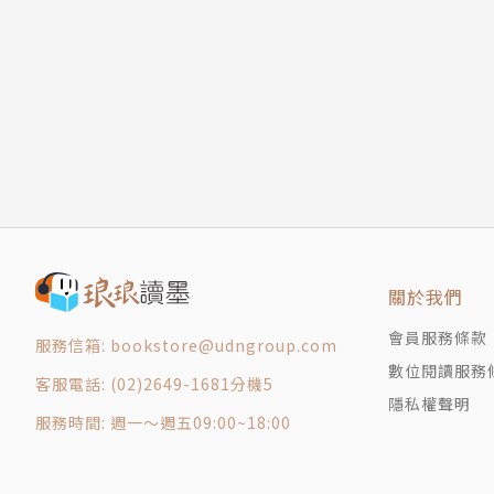
第2章 科學與政府加入戰局
大醫院醫療糾紛關懷小組諮詢顧問醫師，以及臺
過於寬容的罰則
制社會關懷協會監事。
啤酒的銷售榮景
吐氣酒測儀的誕生
譯者簡介
轉型為公衛問題
法令的強化
林志懋
新的酒精與安全標準
第3章 反酒駕媽媽接掌大旗
台灣大學物理系肄業、哲學系畢業，曾任職雜誌
一波接一波的爭議
《公尺的誕生》（合譯）、《補腦全書》、《巴
關於我們
酒精安全行動計劃
無人理會的哭喊聲
會員服務條款
服務信箱: bookstore@udngroup.com
艾肯的聖戰
數位閱讀服務
客服電話: (02)2649-1681分機5
被激怒的母親
隱私權聲明
對酒駕宣戰
服務時間: 週一～週五09:00~18:00
反酒駕運動的巔峰
反酒派反守為攻