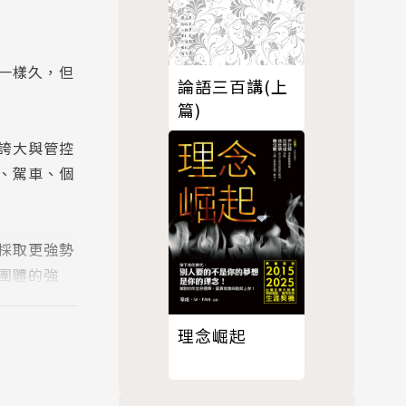
一樣久，但
論語三百講(上
篇)
誇大與管控
、駕車、個
採取更強勢
團體的強
理念崛起
試。為什麼
的流行病，