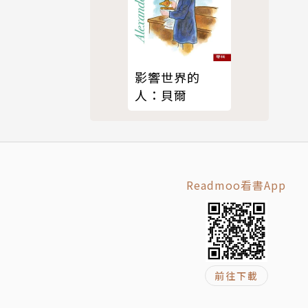
臺灣酒駕防
影響世界的
人：貝爾
故事》、
》等書。
Readmoo看書App
前往下載