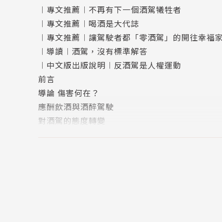
︱專文推薦︱不再有下一個酒駕犧牲者
︱專文推薦︱喝酒是大代誌
︱專文推薦︱讓駕駛者都「零酒駕」的開往幸福
作者簡介
︱導讀︱酒駕，沒有標準解答
︱中文版出版說明︱反酒駕是人權運動
拜仁．勒那 Barron H. Lerner
前言
導論 傷害何在？
醫師、歷史學家、哥倫比亞大學醫療及公衛教授，著有《感
應酬飲酒與酒醉駕駛
光時》（When Illness Goes Public），
對酒駕的態度轉變
學會的威廉．威爾施獎，並獲美國圖書館協會指
第1章 酒駕的發現
他定期為《紐約時報》、《華盛頓郵報》、《哈芬
從禁酒到解禁
學、醫學史等主題的文章。他也是全國公共廣播電
酒駕者的分類
任來賓。
酒醉測定器登場
失能駕駛的準則
林子忻(總審訂)
震驚全國的悲劇
駕駛座上的殺手
臺大醫學院醫學系醫學士、美國波士頓大學公共