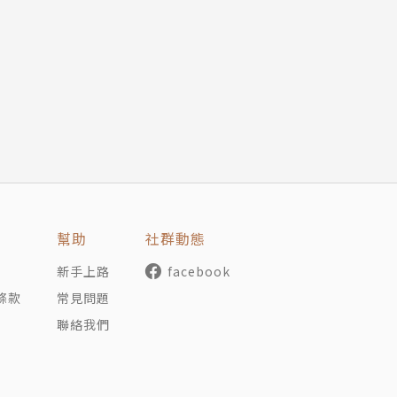
灣外傷醫學會理事、金管會金融消費評議中心醫療諮詢委員、
社、出版社，現專職翻譯。譯有《數學巨人哥德爾》、《光的
西，如斯壯麗：傳奇總統卡多索回憶錄》、《萬物運動大歷史
幫助
社群動態
新手上路
facebook
條款
常見問題
聯絡我們