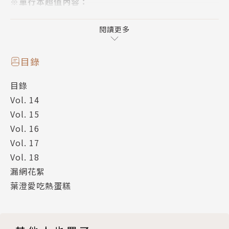
※單行本超值內容：
●加筆新繪①「角色們的狂想曲」四格小劇場
●加筆新繪②番外篇
閱讀更多
●作者花絮「葉澄愛吃熱蛋糕」
目錄
作者簡介
目錄
Vol. 14
葉澄
Vol. 15
Vol. 16
●夢夢、甜芯月刊插畫家。
Vol. 17
Vol. 18
●夢HONEY遊樂園線上精品館插圖主筆。
漏網花絮
葉澄愛吃熱蛋糕
●漫畫型企劃單元「熊熊愛上妳」自2010年5月開始連
載至今，由於老師畫風可愛，故事有趣，廣受好評，讀
者投票經常名列前茅。