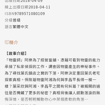
出版日期
2018-04-09
線上出版日期
2018-04-11
ISBN
9789571080109
分級
普級
語言
繁體中文
簡介
【故事介紹】
「物靈師」阿樂為了經營當舖，憑藉可看到物靈的能力
承接了私家偵探的工作，調查因物靈產生的神祕事件。
為了尋找葉氏鎮店之寶的下落，阿樂決定重回葉氏老宅
探索真相。保險箱物靈阿湘為何與李昌平長得一模一
樣？葉采欣與阿湘、李昌平之間有何糾葛？被揭開的過
往是否掩藏了更多的祕密？真相背後讓人感動落淚的無
悔深情，是否輕輕觸動你心中某個柔軟的角落…