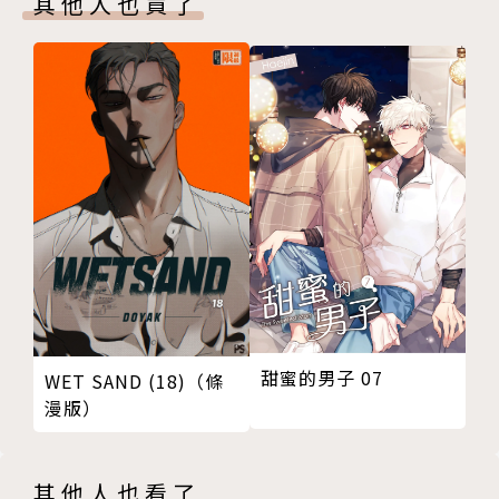
其他人也買了
●全新花系列短篇愛情故事於2012年《甜芯》9月號開
始連載，收錄為短篇傑作集《花漾花語》，為尖端重點
栽培漫畫家。
●已出版單行本《熊熊愛上妳》《花漾花語》《星星的
王冠》等。
相關著作：《時光當舖漫畫版(2)》《時光當舖漫畫版
(01)》《星星的王冠(全)》
甜蜜的男子 07
WET SAND (18)（條
漫版）
其他人也看了