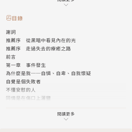
結之中。
目錄
「清理個人的傷痛，同時也是在療癒集體的。而當社會
謝詞
集體觀念改變之後，個人的生活也會愈來愈好。活著的
推薦序 從黑暗中看見內在的光
人並沒有遺忘死者，還在協助他／她們完成未竟之事；
推薦序 走過失去的療癒之路
已經逝去的也在療癒著在世的人，幫助我們如何──真
前言
正活著。」
第一章 事件發生
為什麼是我──自憐、自卑、自我懷疑
作者簡介
自覺是個失敗者
不懂安慰的人
Claire Chien
同情是在傷口上灑鹽
憤怒的野獸
臺灣大學工商管理學系企業管理組畢業。工作幾年後發
憤怒的隔壁通常住著「責備」
閱讀更多
現自己不適合高度競爭的商業環境，從此踏上了自我探
第二章 走過失去與哀悼
索與心靈成長的漫漫長路。雖然辛苦，但沿途的風景實
全天下最難的事
在太值得，決定一直待在旅程上。