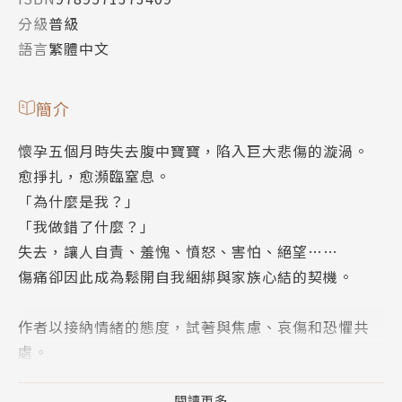
分級
普級
語言
繁體中文
簡介
懷孕五個月時失去腹中寶寶，陷入巨大悲傷的漩渦。
愈掙扎，愈瀕臨窒息。
「為什麼是我？」
「我做錯了什麼？」
失去，讓人自責、羞愧、憤怒、害怕、絕望……
傷痛卻因此成為鬆開自我綑綁與家族心結的契機。
作者以接納情緒的態度，試著與焦慮、哀傷和恐懼共
處。
哀悼失去，表達脆弱，
反而能讓心變得柔軟、同理別人，更加活在愛與親密連
閱讀更多