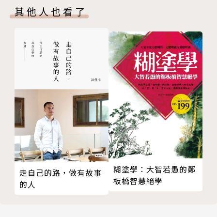
其他人也看了
梅杜莎故事的完結篇──女性能量的淨化＆救贖
國際占星大師親身講授的文憑課程。
男女性能量的平衡
結語
擁有多年一對一心理諮商、心理占星教學與命盤諮詢的
經驗。目前與先生定居英國。
糊塗學：大智若愚的鄭
走自己的路，做有故事
板橋智慧絕學
的人