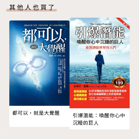
其他人也買了
哀悼的方式沒有對或錯
絕望的谷底
2007年初到英國攻讀專業的心理治療與心理占星課
沒選擇中的選擇
程。
再次面對恐懼
黑暗總會過去
倫敦攝政學院Regent’s College（原隸屬於英國威爾
第三章 失而獲得
斯大學，現已改制為倫敦攝政大學Regent’s Univers
生命殘酷，上天慈悲
ity London）心理治療＆諮商碩士學位。
掙扎，才能創造出新生命
放手、放手、放手
倫敦心理諮商與心理治療教育學院（Centre for Coun
展現脆弱，體會親密
selling and Psychotherapy Education）學士後超
破碎的心反而拼出更大的心形
人格心理學解夢文憑課程（Post Graduate Diploma
洗滌出生命中最重要的事
in Spiritual Guidance through Transpersonal Dre
第四章 家族女性的故事
都可以，就是大覺醒
amwork）。
引爆潛能：喚醒你心中
蛇髮女妖──梅杜莎的原型
沉睡的巨人
伊娜娜的地獄之旅
倫敦心理占星學院（The Centre for Psychological
重新連結內在小孩與身體
Astrology）最後一班由麗茲‧格林（Liz Greene）等