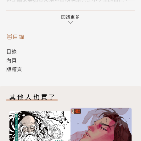
大膽地向愛告白的理由，
在愛的心裡投下一顆震撼彈…
閱讀更多
第十集，揭開最終篇章的序幕。
作者簡介
目錄
目錄
種村有菜 (Arina Tanemura)
內頁
版權頁
1996年以短篇「第二次的戀情」出道，並於1998年開
始連載成名代表作《神風怪盜貞德》，不久之後連載長
篇《尋找滿月》，更引起讀者們的廣大迴響，在日本或
其他人也買了
是台灣都有相當多的支持者！而這兩部作品也因大受歡
迎皆陸續改編成動畫。
在2008年結束另一長篇連載《紳士同盟CROSS》後，
緊接著推出以日本平安時代為背景的華麗奇幻故事《櫻
姬華傳》，人氣持續居高不下。