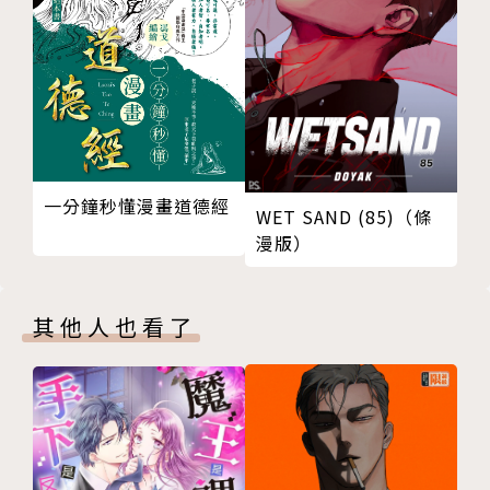
另外還有《有菜の種－種村有菜漫畫隨筆集－》、《風
男塾物語》、《絕對覺醒天使》等作品。
甜蜜最新作品《貓與我的星期五》1~9集，少女心小鹿
亂撞發售中！
一分鐘秒懂漫畫道德經
相關著作：《貓與我的星期五(8)》《貓與我的星期五
WET SAND (85)（條
漫版）
(7)》《貓與我的星期五(6)》《神風怪盜貞德 3.》《神
風怪盜貞德 2.》《神風怪盜貞德 1.》
其他人也看了