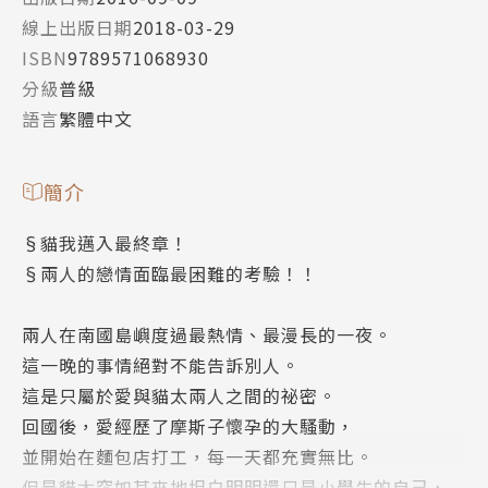
線上出版日期
2018-03-29
ISBN
9789571068930
分級
普級
語言
繁體中文
簡介
§貓我邁入最終章！
§兩人的戀情面臨最困難的考驗！！
兩人在南國島嶼度過最熱情、最漫長的一夜。
這一晚的事情絕對不能告訴別人。
這是只屬於愛與貓太兩人之間的祕密。
回國後，愛經歷了摩斯子懷孕的大騷動，
並開始在麵包店打工，每一天都充實無比。
但是貓太突如其來地坦白明明還只是小學生的自己，