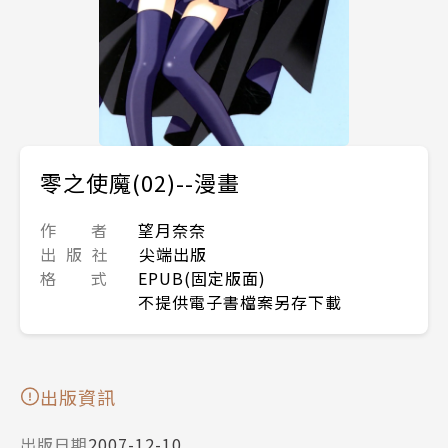
零之使魔(02)--漫畫
作 者
望月奈奈
出 版 社
尖端出版
格 式
EPUB(固定版面)
不提供電子書檔案另存下載
出版資訊
出版日期
2007-12-10