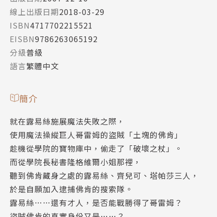
線上出版日期
2018-03-29
ISBN
4717702215521
EISBN
9786263065192
分級
普級
語言
繁體中文
簡介
就在露易絲施展魔法失敗之際，
使用魔法操縱巨人哥雷姆的盜賊「土塊的佛肯」
趁機從學院的寶物庫中，偷走了「破壞之杖」。
而從學院長秘書隆格維爾小姐那裡，
聽到佛肯藏身之處的露易絲、齊兒可、塔帕莎三人，
於是自願加入逮捕佛肯的搜索隊。
露易絲……還有才人，是否能戰勝得了哥雷姆？
盜賊佛肯的真實身份又是……？