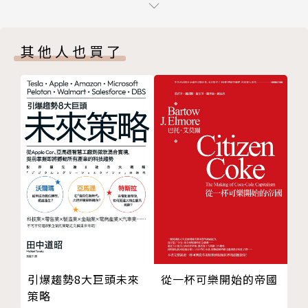
2.3 從貨幣政策看國與國的貧富差距
命後期對於貧富差距的批判和恐懼，到第二次世界大戰
2.4 小結
結束後大部分西方國家的貧富差距群出現改善趨勢從而
其他人也買了
Chapter 3 國內人與人的貧富差距
否定其危險性，到近五十年全球化興起貧富差距再度上
3.1 從全球化看國內人與人的貧富差距
揚，不同年代、不同學派、不同政治思想對於貧富差距
3.2 從科技發展看國內人與人的貧富差距
問題的觀點從未一致過。
3.3 從貨幣政策看國內人與人的貧富差距
3.4 小結
尤其是自1960年後，各國基尼係數不斷上揚，對於其
Chapter 4 未來狂想
與全球化及科技發展的關係更是爭論不休。本書將焦點
4.1 米拉諾維奇曲線與影響貧富不均的因素
放在1960年和2010年之間數據，並把全球國與國貧富
4.2 未來的全球化進程
不平等和國內人與人貧富不平等分開分析討論。另外從
4.3 未來的科技發展
全球化、科技發展和過量貨幣供應分析其原因。最後根
4.4 未來的世界貨幣政策
據分析結果，嘗試抽象預測未來貧富不平等的走勢。
4.5 對於貧富不均的預測
結語
經濟學並不可怕，不要再被蒙在鼓裡！了解世界大勢，
引爆趨勢8大巨頭未來
從一杯可樂開始的帝國
後記
知道自己位置，從而破局而出！
策略
謝辭