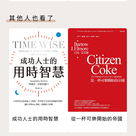
本書內容一覽
專業推薦
參考書籍
其他人也看了
台灣大學管理學院副院長 陳家麟
作者簡介
李湛侃（Joe Zhankan Li）
1987年出生中國廣州，成長於荷蘭海牙。鹿特丹伊拉
斯姆斯大學（Erasmus Universiteit Rotterdam）經
濟系碩士、台灣大學Global MBA。中華民國BI數據分
析師。自小受中西文化影響，酷愛東西方歷史。在多語
言環境下長大，耳濡目染，略懂數國語言。年輕時放縱
不拘，22歲時便休學近兩年，離開荷蘭遊學於澳洲、
中國大陸和日本。後回荷蘭任職商業分析師，27歲時
辭職來台進入台大進修商學。
從一杯可樂開始的帝國
成功人士的用時智慧
現居日本東京，擔任某日商工業開放網路規劃師，並從