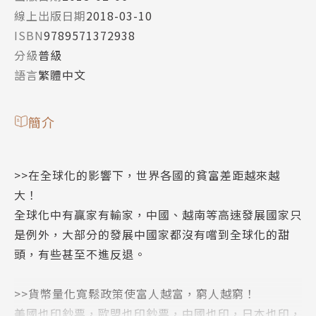
線上出版日期
2018-03-10
ISBN
9789571372938
分級
普級
語言
繁體中文
簡介
>>在全球化的影響下，世界各國的貧富差距越來越
大！
全球化中有贏家有輸家，中國、越南等高速發展國家只
是例外，大部分的發展中國家都沒有嚐到全球化的甜
頭，有些甚至不進反退。
>>貨幣量化寬鬆政策使富人越富，窮人越窮！
美國也印鈔票，歐盟也印鈔票，中國也印，日本也印，