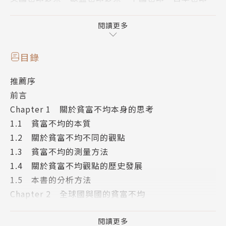
錢從何而來？其實量化寬鬆主要有利於富人，而不是貧
苦大眾。
閱讀更多
>>人工智能與其他新技術是否會導致人類大範圍失
目錄
業？
推薦序
19世紀的工業革命的科技進步和未來的科技發展本質
前言
上一樣嗎？到今天為止 ，人類有了科技機器設備，我
Chapter 1 關於貧富不均本身的思考
們走出工廠，進入辦公室。但未來還是一樣嗎？
1.1 貧富不均的本質
1.2 關於貧富不均不同的觀點
本書以1960~2010年間數據，分析與探究全球貧富不
1.3 貧富不均的測量方法
平等、國內貧富不平等。抽絲剝繭，找出最近50年貧
1.4 關於貧富不均觀點的歷史發展
富分化的根本原因！
1.5 本書的分析方法
Chapter 2 全球國與國的貧富不均
本書特色
2.1 從全球化看國與國的貧富差距
2.2 從科技發展看國與國的貧富差距
閱讀更多
本書主要討論全球各國貧富差距問題。從第一次工業革