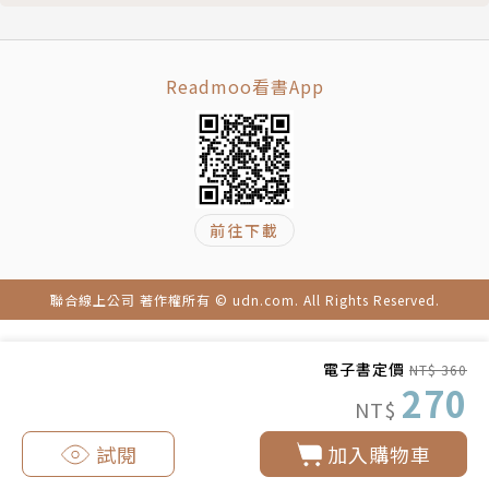
Do or Don't ▪ 注意事項
Explore ▪ 探索小豆島
◎交通住宿資料豐富精彩，輕鬆規劃自由行程，走訪各
島小人稀的療癒貓島──男木島
大展區！
Readmoo看書App
About ▪ 男木島
從數字看男木島
★詳列兩大藝術祭展區的交通與旅遊須知，無論搭船、
Before ▪ 行前規劃
搭電車都能一目瞭然，就算不會開車或騎自行車，也能
Classic ▪ 經典男木島
輕鬆走訪各大展區，是安排自由行程的最佳利器！
前往下載
九份般的山城散策
被貓圍繞的幸福與蒼涼
★介紹豐富的藝術作品之外，還延伸帶領讀者造訪島嶼
Do or Don't ▪ 注意事項
風光及農村裡的溫泉、美食、土產、民宿，深入當地極
聯合線上公司 著作權所有 © udn.com. All Rights Reserved.
Explore ▪ 探索男木島
富特色的精華行程！
真正的鬼島──女木島
電子書定價
NT$ 360
About ▪ 女木島
270
★光看藝術展不過癮，另介紹距離藝術展最近的重要景
NT$
從數字看女木島
點，例如高松市的全日本最大商店街，讓到日本必買藥
Before ▪ 行前規劃
妝名品的旅人盡情血拼；或前往新潟縣佐渡島，體驗神
試閱
加入購物車
Classic ▪ 經典女木島
隱少女的盆舟魅力。