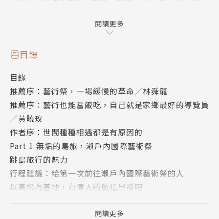
新潟，遊賞日本島嶼與大地藝術的美麗風采！
閱讀更多
◎瀨戶內國際藝術祭的無垢島旅──藝術家與島民重現
海島生命力
目錄
目錄
在瀨戶內海的各個離島，曾被當作垃圾廢棄物掩埋場、
推薦序：藝術祭，一場緩慢的革命／林舜龍
島上貓比人多，甚至被作為療養島，收容被日本社會長
推薦序：藝術也能當飯吃，自己就是家鄉最好的導覽員
期遺忘的重症患者⋯⋯但從2010開始、每三年舉辦的
／黃曉玫
瀨戶內藝術祭，讓原本人口老化、沒落寂寥的小島，重
作者序：世間種種相遇都是有原因的
現生命力！
Part 1 無垢的島旅，瀨戶內國際藝術祭
跳島旅行的魅力
國際知名公共藝術策展人北川富朗以海洋、島嶼為背
行程建議：給第一次前往瀨戶內國際藝術祭的人
景，讓藝術家與島民合作，使藝術融入島嶼，重塑地域
以高松為基地，向偉大的航道出發吧
價值，也讓旅人踏上小島，感受在地生活，體驗一生絕
在高松港遇見台灣生命力！搭乘種子船前進瀨戶內海
對要去一次的海島魅力！
奔放熱情的現代藝術之島──直島
閱讀更多