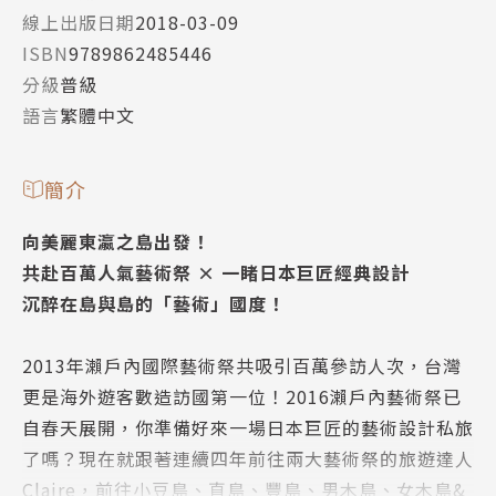
線上出版日期
2018-03-09
ISBN
9789862485446
分級
普級
語言
繁體中文
簡介
向美麗東瀛之島出發！
共赴百萬人氣藝術祭 × 一睹日本巨匠經典設計
沉醉在島與島的「藝術」國度！
2013年瀨戶內國際藝術祭共吸引百萬參訪人次，台灣
更是海外遊客數造訪國第一位！2016瀨戶內藝術祭已
自春天展開，你準備好來一場日本巨匠的藝術設計私旅
了嗎？現在就跟著連續四年前往兩大藝術祭的旅遊達人
Claire，前往小豆島、直島、豐島、男木島、女木島&