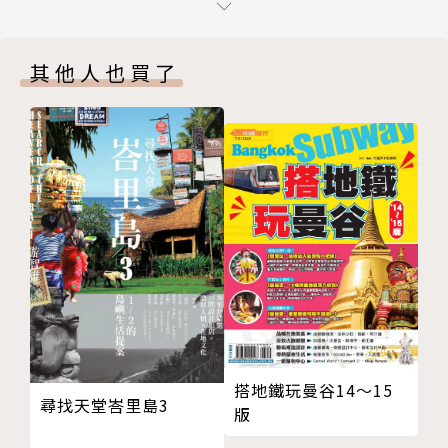
About ▪ 直島
◎越後妻有大地藝術祭的醍醐之旅──享受農村大地的
從數字看直島
豐碩美好
其他人也買了
Before ▪ 行前規劃
Classic ▪ 經典直島
越後妻有大地藝術祭以田野為舞台，北川富朗將藝術緊
直島的玄關，宮浦港
密結合人與大自然，透過社區資源、居民智慧與藝術力
直島上的百年藝術村—「本村」物語
量，振興原本日漸凋零的新潟地區。在這裡，藝術不再
倍樂生區
是冷冰冰的美術館展品，旅人可以輕鬆深入日本農村，
Do or Don't ▪ 注意事項
無負擔地親近自然與藝術。
Explore ▪ 探索直島
物產豐美的牛奶之島──豐島
◎詳細介紹兩大藝術季參訪重點，完整珍藏巨匠作品圖
About ▪ 豐島
文解析
從數字看豐島
Before ▪ 行前規劃
本書針對安藤忠雄、草間彌生、大竹伸朗、杉本博司、
Classic ▪ 經典豐島
Tobias Rehberger、崔正化、Jaume Plensa等國際
搭地鐵玩曼谷14～15
尋找天堂峇里島3
家浦港區
版
大師生平與作品，以深入淺出的重點方式導覽解讀；最
唐櫃岡區
棒的是，許多精彩作品均為常設展品，即使非藝術祭展