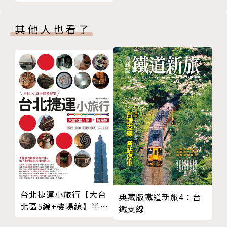
唐櫃濱區
期，一樣靜候旅人的探訪！
甲生集落
其他人也看了
Do or Don't ▪ 注意事項
★從四天三夜到六天五夜等行程設計，讓你從台灣出
Explore ▪ 探索豐島
發，暢快順遊各展區，即使是第一次前往，也能在有限
南歐風情滿載的橄欖之島──小豆島
天數內跳島、越境玩透透！
About ▪ 小豆島
從數字看小豆島
★提供倍樂生之家、紅&黃南瓜、安藤忠雄美術館、唐
Before ▪ 行前規劃
櫃清水、島廚房、走路的方舟、鬼島大洞窟、李禹煥美
Classic ▪ 經典小豆島
術館、地中美術館、直島錢湯⋯⋯等知名作品與景點介
土庄港區
紹，讓你看熱鬧也看門道！
肥土山& 中山區
醬之鄉& 坂手港
★每區附有詳細的手繪地圖，清楚標示知名景點與藝術
三都半島
作品區域分佈，安排路線方便輕鬆！
戀人聖地—天使散步道
台北捷運小旅行【大台
典藏版鐵道新旅4：台
北區5線+機場線】半日
魔女也留戀—小豆島橄欖公園
鐵支線
★介紹2016瀨戶內海藝術祭最新參展藝術家，讓你掌
X單日悠遊提案
秋楓絕景—寒霞溪
握第一手資訊！