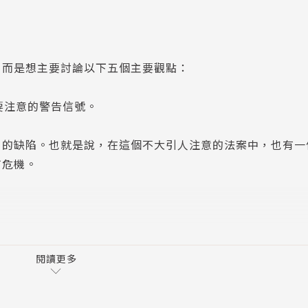
，而是想主要討論以下五個主要觀點：
要注意的警告信號。
」的缺陷。也就是說，在這個不大引人注意的法案中，也有一
市危機。
法律的變化調整，以及法律本身的缺陷和不足。他還引用一些
上同期的合法與非法移民，這個數字就要上升到八千三百萬人
閱讀更多
輩延長許多。接著，富爸爸可能會問，他們之中究竟多少人有
他們中擁有足夠資產的人不到四○％。