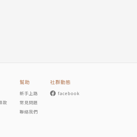
何做好準備，本書將會提供一些建議。
不過，這一次我會更具體地講解從現在開始應該如何去做，更
備，就有可能在財務上取得很大的轉機。
做好準備，那麼即便人類歷史上前所未有的嚴重股市危機發生
訓、做好準備，這比很多人抱著所謂財務戰略涉足投資時要好
後祈禱好運」的消極戰略，他們只會祈禱股市永遠繁榮而不會
幫助
社群動態
人，可能也會相信任何稀奇古怪的東西，包括復活節的兔子。
新手上路
facebook
條款
常見問題
這位預言者有著超人的遠見、勇氣和信念。本書不會教你成為
聯絡我們
是不論人類歷史上最嚴重的財務災難最後是否發生，你也可以