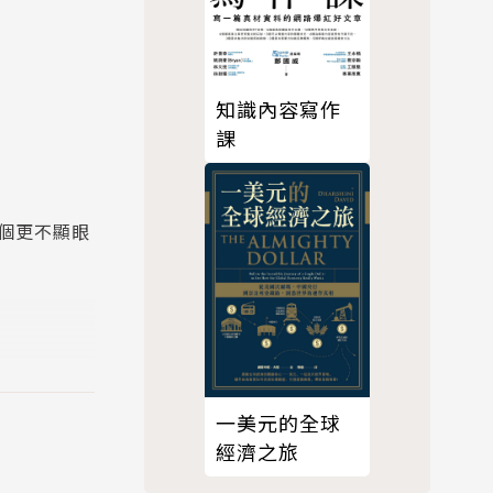
知識內容寫作
課
個更不顯眼
統計數字，
。他們都即
一美元的全球
足夠的資產
經濟之旅