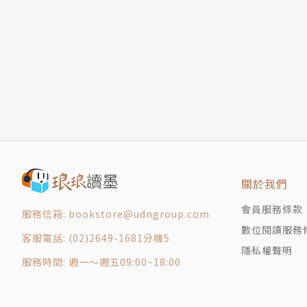
第十三章 控制個人的情感
4. 針對歷史上最為嚴重的股市危機，你應該如
第十四章 我的個人經驗
第十五章 控制個人的藉口
儘管在我們前面的幾本書中已經提到一些建議，
第十六章 培養個人洞察力
為什麼從現在開始就必須做出前瞻性的準備。
第十七章 遵守並運用規則
第十八章 控制個人的顧問
5. 最後，本書想讓你明白，如果你積極做好準
第十九章 控制個人的時間
第二十章 把握個人的命運
也就是說，如果你現在就開始計畫，採取行動，
結語
未來也會一片光明。保持前瞻性的優勢、接受培
關於作者
他們的戰略往往就是一種「購買、持有股票，然
關於我們
當然，那些相信股市只會上漲而從來不會下跌的
會員服務條款
服務信箱: bookstore@udngroup.com
數位閱讀服務
客服電話: (02)2649-1681分機5
諾亞與方舟的故事就是有關偉大預言者的故事，
隱私權聲明
者，但是，我相信它將賦予你堅定的信念，那就
服務時間: 週一～週五09:00~18:00
加光明燦爛的財務未來。