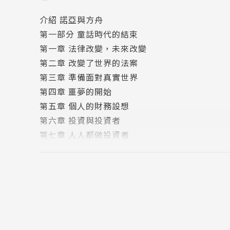
介紹 諾亞與方舟
如果美國政府必須通過加稅，來支付這些嬰兒潮
第一部分 童話時代的結束
著什麼？如果這樣做，美國還能保持自己在世界
第一章 法律改變，未來改變
付保持一個強大軍隊所需的鉅額費用，那麼，美
第二章 改變了世界的法案
國，尋找稅收相對較低的國家。如果中國超過美
第三章 準備面對真實世界
同樣的工作卻得到很低薪水的時候，我們的員工
第四章 噩夢的開始
礎之上，做出關於未來社會發展的預言。
第五章 個人的財務設想
第六章 投資與投資者
3. 捫心自問，你是否真的已經做好未來的準備。
第七章 人人都做投資者
第八章 問題的起因
我並不是說，富爸爸的預言一定會變為現實，因
第九章 完美風暴
與上帝有著特殊聯繫的人。這就向你提出了一個
第二部分 打造個人財務方舟
果歷史上最為嚴重的股市危機發生了，時間如果
第十章 打造個人的方舟
場危機中，你的財務狀況將會大大改善，還是急
第十一章 駕馭個人的方舟
倉促應戰、一敗塗地？
第十二章 全面把握自己