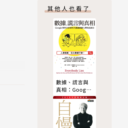
其他人也看了
濟又將意味
並且繼續支
能離開美
國工人幹著
現有事實基
數據、謊言與
水晶球或者
真相：Google
就是說，如
資料分析師用
問題？在這
大數據揭露人
成竹，還是
們的真面目