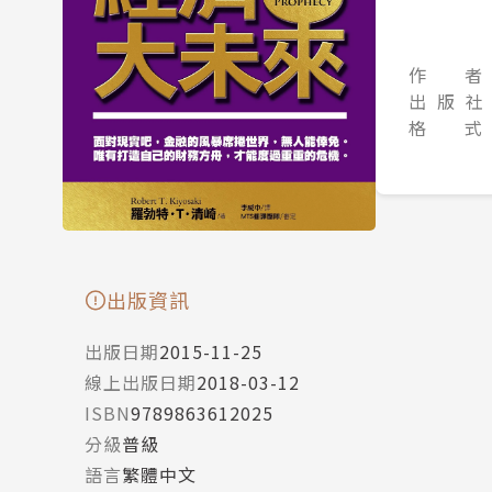
作 者
出 版 社
格 式
出版資訊
出版日期
2015-11-25
線上出版日期
2018-03-12
ISBN
9789863612025
分級
普級
語言
繁體中文