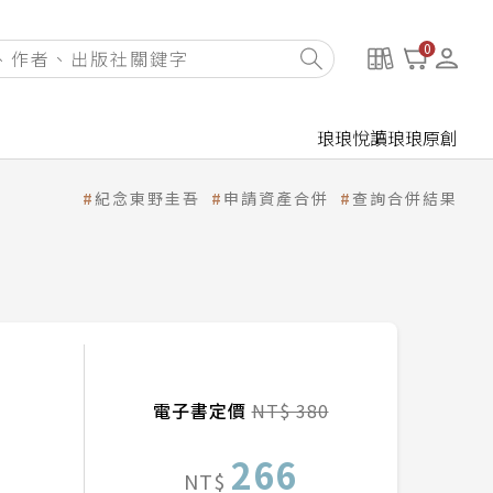
0
琅琅悅讀
琅琅原創
紀念東野圭吾
申請資產合併
查詢合併結果
電子書定價
NT$ 380
266
NT$