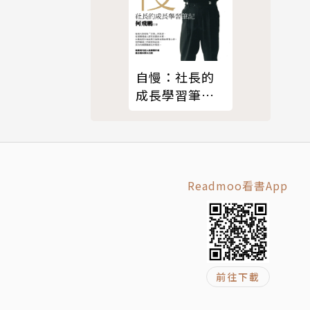
重要的是，
自慢：社長的
成長學習筆記
(2018年終極修
訂版)
，你的財務
得多，因為
出現蕭條。
Readmoo看書App
一位預言
擁有一個更
前往下載