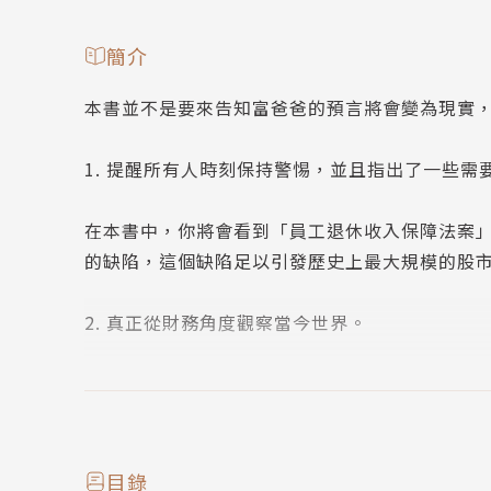
簡介
本書並不是要來告知富爸爸的預言將會變為現實
1. 提醒所有人時刻保持警惕，並且指出了一些需
在本書中，你將會看到「員工退休收入保障法案
的缺陷，這個缺陷足以引發歷史上最大規模的股
2. 真正從財務角度觀察當今世界。
富爸爸從一些具體事實中得出一些結論，這包括
比如全美嬰兒潮中出生的七千五百萬人，如果算
將步入老年，而且很多人的壽命將會比自己的父
供自己退休以後享用？保守一點的估計是，現在
目錄