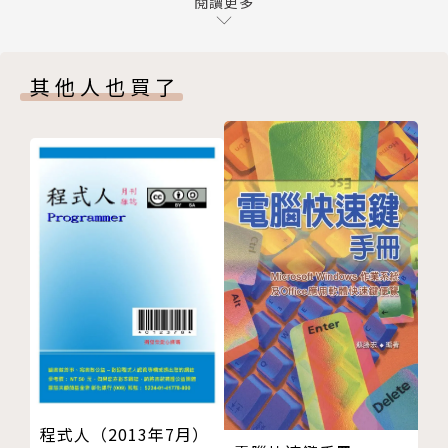
第十二章
閱讀更多
‧認識雲端雲算與服務模式
第十三章
‧學習如何建立專案以及C#基本語法的使用
第十四章
‧比較雲端網頁程式與傳統網頁之間的差異性
其他人也買了
第十五章
‧認識MVC與ASP.NET MVC專案實作和開發技巧
第十六章
‧設計Model資料模型基本概念與開發實踐
‧View設計概念以及HTML、Razor語法的使用
‧學習Controller實作技巧，以及串接View和Model
的方法
‧整合MVC之實作-使用者登入系統
‧應用系統-網路訂票雲端系統
‧部署應用系統到公有雲環境操作方法
‧操作Microsoft Azure自動調節(Auto Scaling)方法
‧介紹ASP.NET Core 1.0
程式人（2013年7月）