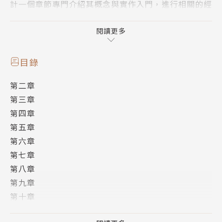
計一個章節專門介紹其概念與實作入門，進行相關的經
驗分享。
特色介紹
閱讀更多
‧本書定位在程式的初學者，了解如何將基礎程式語法
應用在系統設計
目錄
‧介紹MVC的基本概念，靈活運用三個角色來設計網
第二章
頁應用程式
第三章
‧大量程式碼搭配範例講解，快速掌握ASP.NET MVC
第四章
開發網頁應用程式的技巧
第五章
‧分享雲端平台開發經驗，並於Microsoft Azure上使
第六章
用App Service與資料庫的技術
第七章
‧銜接微軟跨平台開發的新架構，介紹如何進入ASP.N
第八章
ET Core的架構做開發
第九章
‧讀完本書，可輕易整合程式設計技巧去完成一個雲端
第十章
網頁程式系統
第十一章
單元介紹