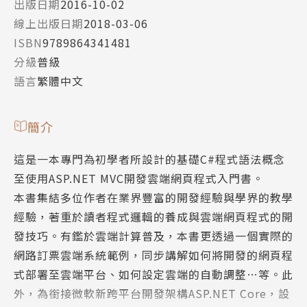
出版日期
2016-10-02
線上出版日期
2018-03-06
ISBN
9789864341481
分級
普級
語言
繁體中文
簡介
這是一本專門為初學者所設計的基礎C#程式語法概念
至使用ASP.NET MVC開發雲端網頁程式入門書。
本書集結多位作者在業界豐富的開發經驗與學界的教學
經驗，著重於讀者程式邏輯的養成與雲端網頁程式的開
發技巧。有鑑於雲端計算普及，本書更透過一個實際的
網路訂票雲端系統範例，同步講解如何將開發的網頁程
式部署至雲端平台、如何設定雲端的自動調整…等。此
外，為銜接微軟新跨平台開發架構ASP.NET Core，設