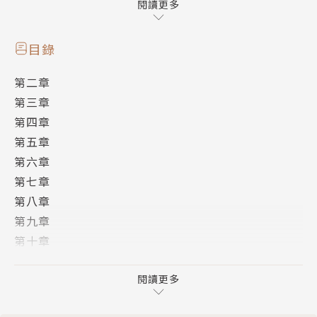
驗」。
閱讀更多
本書作者不但是實質參與大型遊戲開發的人，甚至本身
負責的就是遊戲的軟體規劃，負責過的知名遊戲不勝枚
目錄
舉，這些經驗，使得作者很清楚哪些模式可以套用在遊
第二章
戲的哪個地方，或者反過來說，作者很清楚遊戲的哪類
第三章
型功能應該套用哪個模式最為恰當。擁有這種能力的人
第四章
當然不只一個，但願意把這些經驗濃縮設計出一個簡單
第五章
的「P級陣地」遊戲並撰寫《設計模式與遊戲開發的完
第六章
美結合》這本書來分享經驗者，蔡昇達堪稱是台灣遊戲
第七章
界的第一人，甚至在整個台灣軟體業界，都很罕見。
第八章
這本書的重點顯見於書名之中，著重在「設計模式」與
第九章
「遊戲開發」，且兩者的重要性不相上下。
第十章
作者撰寫本書的目的主要有二。
第十一章
首先，這本書是寫給遊戲程式設計師的，作者蔡昇達在
第十二章
閱讀更多
遊戲設計業界累積了十年經驗，參與過無數耳熟能詳的
第十三章
專案（詳見下方..本書讚譽..），正所謂「十年磨一