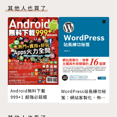
第十四章
劍」，雖然動手完成這本書僅僅花費一年，但背後代表
其他人也買了
第十五章
的是十年經驗的積累。
第十六章
本書作者希望所有的遊戲程式設計師能將工作重點，從
第十七章
「Coding」提升到「設計」的層次，藉由套用「設計
第十八章
模式」與多項物件導向設計原則，設計出可長可久的遊
第十九章
戲，不畏懼、甚至歡迎企劃、測試與使用者回饋帶來的
第二十章
修改需求與新需求。
第二十一章
其次，本書也是寫給那些想要學習「設計模式」但不會
第二十二章
寫遊戲的工程師閱讀的，本書採用的遊戲設計工具為U
第二十三章
nity3D與C#，所使用的語法都是最簡單的，介面也是
第二十四章
最容易上手的。至於遊戲部分，筆者挑選的是最常見、
第二十五章
最淺顯易懂的範例，所有與本書遊戲相關的Domain K
第二十六章
now-how，都難不倒任何一位曾經「玩過」戰鬥遊戲
Android無料下載
WordPress站長練功秘
第二十七章
999+1 超強必殺版
的軟體工程師。這樣做的目的在於，藉由遊戲做為範
笈：網站客製化、佈景
第二十八章
主題與外掛開發的16堂
例，實際示範「設計模式」的強大之處。事實上，本書
課
原本的另一個候選書名為《設計模式解析——以遊戲為