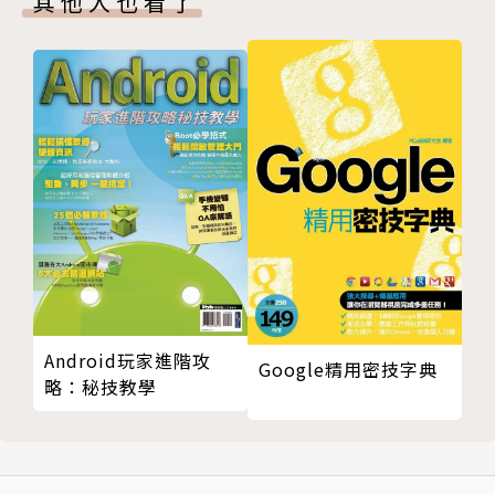
其他人也看了
例》。
本書不同於其他講解「設計模式」的書籍，本書的所有
範例都圍繞著同一個遊戲專案，並且將GoF的所有模式
都套用到了該遊戲專案之中，光是這一點就很不容易，
尤其是，本書還仔細思考過讀者的學習步伐，章節的安
排讓讀者能夠循序漸進地學會所有的設計模式。讀者若
在閱讀GoF的《設計模式》時，遇到無法理解的部分，
也可將本書當作範例解析的參考書來使用。
本書對於工程師而言，是一本非常容易閱讀的書籍，因
為本書所有關於「設計模式」的章節架構、內容次序的
安排都是相同的，步驟如下： 1 土法煉鋼完成遊戲需
求。 2 簡介可以採用的「設計模式」，包含使用生活
Android玩家進階攻
Google精用密技字典
實例來解釋GoF對於該模式的定義。 3 使用該「設計
略：秘技教學
模式」重構或重新設計程式，以完成遊戲需求。 4 搭
配團隊對話的手法，討論日後遇到需求變化時，如何善
用該「設計模式」的強大之處，以簡單的調整方式來進