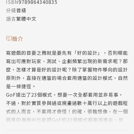
ISBN
9789864340835
分級
普級
語言
繁體中文
簡介
寫遊戲的首要之務就是要先有「好的設計」，否則哪能
寫出可應對玩家、測試、企劃頻繁出現的新需求呢？那
麼，怎樣才算是好的設計呢？除了掌握物件導向的設計
原則外，直接在適當的場合套用適當的設計模式，自然
是一條捷徑。
GoF提出了23個模式，想要一次全都套用並非易事，
不過，對於實質參與過或規畫過數十萬行以上的遊戲程
式的人而言，不套用才奇怪！的確，很難想像，在一個
簡單的專案中也能把GoF的23個模式都套用進去，但
這本書幾乎做到了！關鍵在於作者的「遊戲開發經