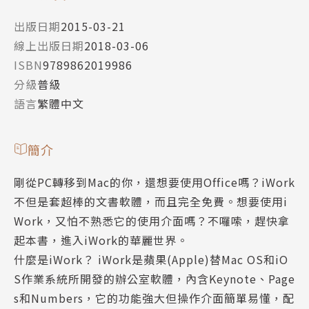
出版日期
2015-03-21
線上出版日期
2018-03-06
ISBN
9789862019986
分級
普級
語言
繁體中文
簡介
剛從PC轉移到Mac的你，還想要使用Office嗎？iWork
不但是套超棒的文書軟體，而且完全免費。想要使用i
Work，又怕不熟悉它的使用介面嗎？不囉嗦，趕快拿
起本書，進入iWork的華麗世界。
什麼是iWork？ iWork是蘋果(Apple)替Mac OS和iO
S作業系統所開發的辦公室軟體，內含Keynote、Page
s和Numbers，它的功能強大但操作介面簡單易懂，配