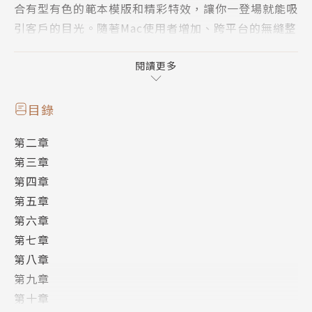
合有型有色的範本模版和精彩特效，讓你一登場就能吸
引客戶的目光。隨著Mac使用者增加、跨平台的無縫整
合，更讓它的使用族群日漸增加。
作者發揮蘋果教育訓練多年的經驗，從Keynote開始
閱讀更多
介紹，不只功能說明，更要讓讀者了解每個功能的運用
方式，並利用類似的介面舉一反三，一氣呵成學會Pag
目錄
es與Numbers，讓學習的效益達到最大化。本書初版
第二章
廣受好評之後，用心加入最新功能推出第二版。
第三章
原來iWork功能這麼大，好處這麼多！
第四章
．Keynote製作各種華麗的簡報，成為全場注目的焦
第五章
點。
第六章
．Pages輕鬆設計文件，樣版、文字、影像排版全都難
第七章
不倒。
第八章
．Numbers圖表分析資料，讓數字變得賞心悅目。
第九章
．加入雲端概念，跨平台也可免費輕鬆使用iWork編輯
第十章
文件。